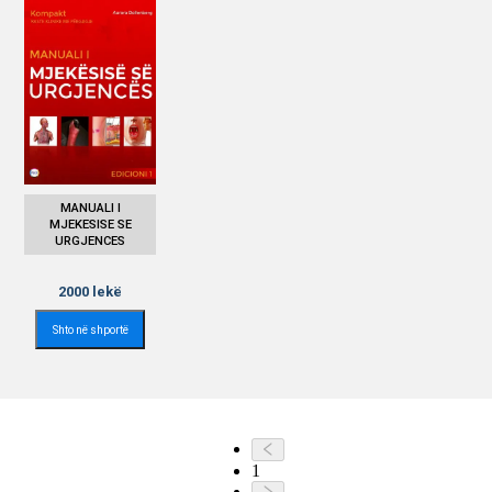
MANUALI I
MJEKESISE SE
URGJENCES
2000
lekë
Shto në shportë
1