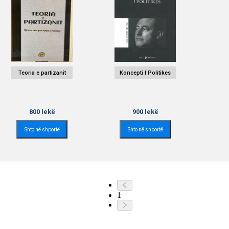
Teoria e partizanit
Koncepti I Politikes
800
lekë
900
lekë
Shto në shportë
Shto në shportë
1