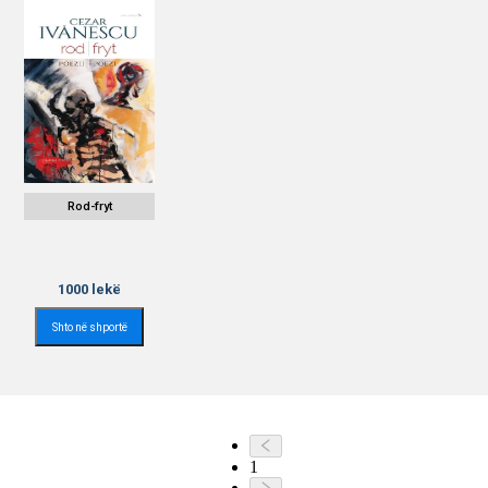
Rod-fryt
1000
lekë
Shto në shportë
1