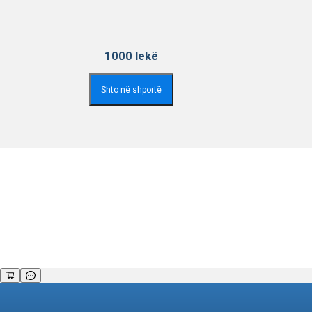
1000
lekë
Shto në shportë