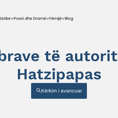
tistike
Poezi dhe Dramë
Fëmijë
Blog
ibrave të autori
Hatzipapas
Kërkim i avancuar