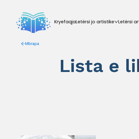
Kryefaqja
Letërsi jo artistike
Letërsi ar
Mbrapa
Lista e l