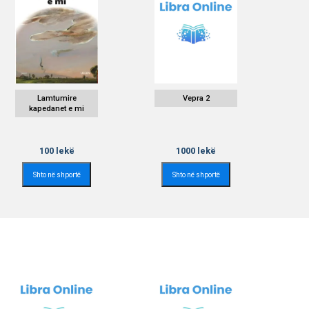
Lamtumire
Vepra 2
kapedanet e mi
100
lekë
1000
lekë
Shto në shportë
Shto në shportë