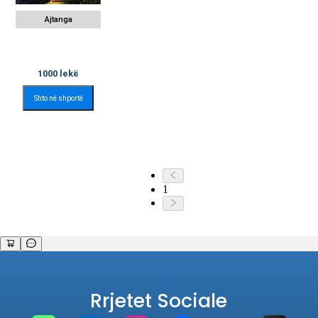
Ajtanga
1000
lekë
Shto në shportë
1
Rrjetet Sociale