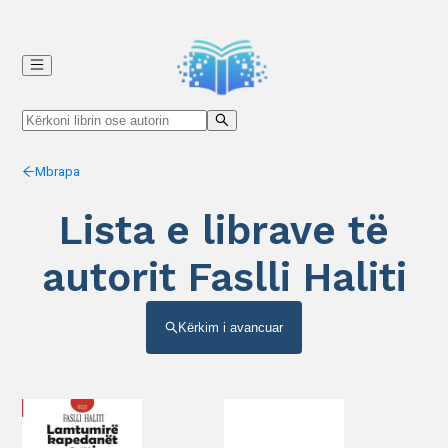
Mbrapa
Lista e librave të
autorit Faslli Haliti
Kërkim i avancuar