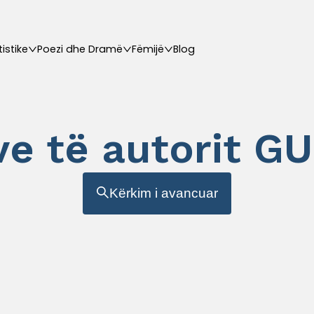
tistike
Poezi dhe Dramë
Fëmijë
Blog
ave të autorit
Kërkim i avancuar