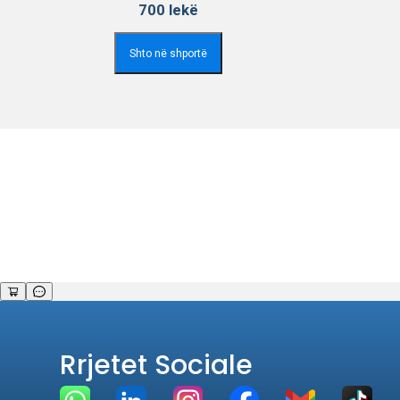
700
lekë
Shto në shportë
Rrjetet Sociale