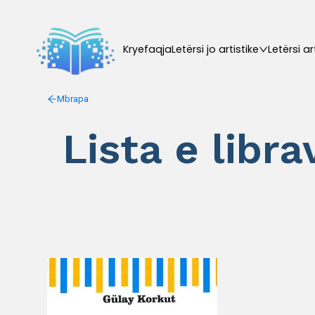
Kryefaqja
Letërsi jo artistike
Letërsi ar
Mbrapa
Lista e libr