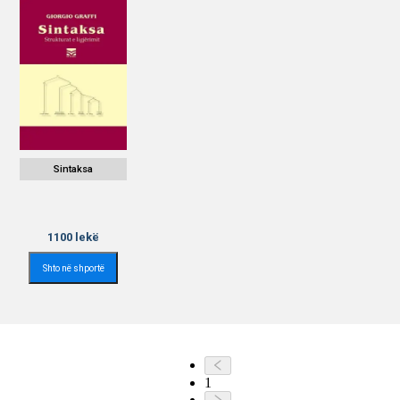
Sintaksa
1100
lekë
Shto në shportë
1