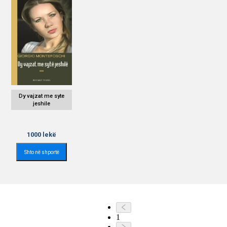
Dy vajzat me syte
jeshile
1000
lekë
Shto në shportë
1