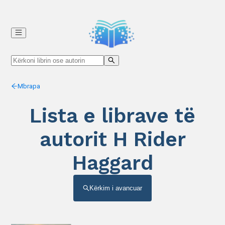
Mbrapa
Lista e librave të
autorit H Rider
Haggard
Kërkim i avancuar