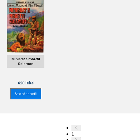
Minierat e mbretit
Solomon
620
lekë
Shto në shportë
1