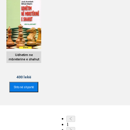
Udhetim ne
mbreterine e shahut
400
lekë
Shto në shportë
1