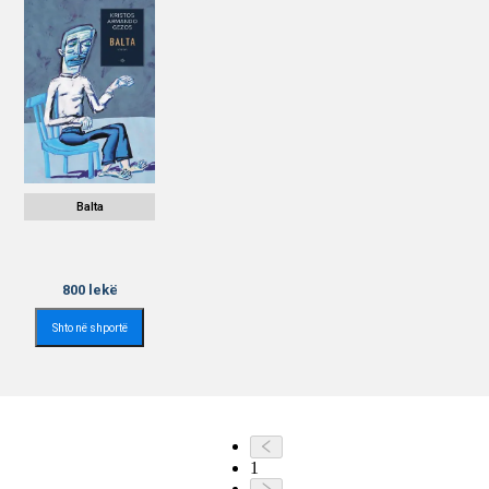
Balta
800
lekë
Shto në shportë
1