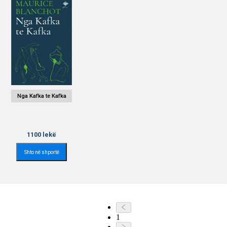
Nga Kafka te Kafka
1100
lekë
Shto në shportë
1