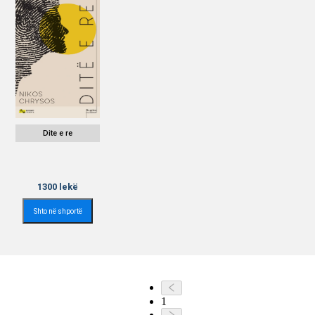
Dite e re
1300
lekë
Shto në shportë
1