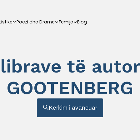
tistike
Poezi dhe Dramë
Fëmijë
Blog
 librave të auto
GOOTENBERG
Kërkim i avancuar