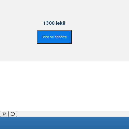
1300
lekë
Shto në shportë