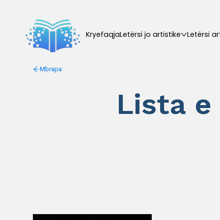
Kryefaqja
Letërsi jo artistike
Letërsi ar
Mbrapa
Lista e