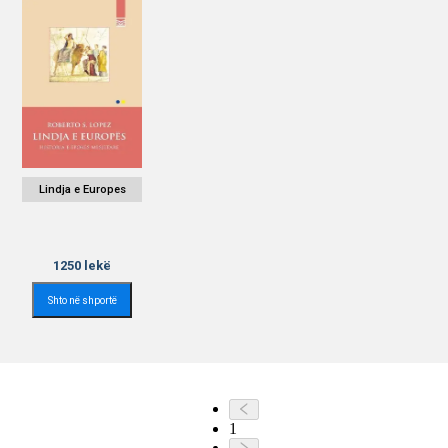
Lindja e Europes
1250
lekë
Shto në shportë
1