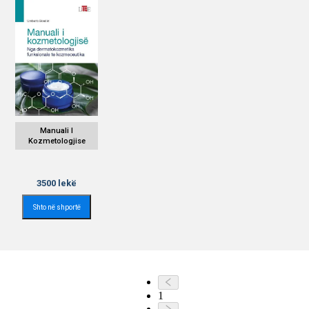
Manuali I
Kozmetologjise
3500
lekë
Shto në shportë
1