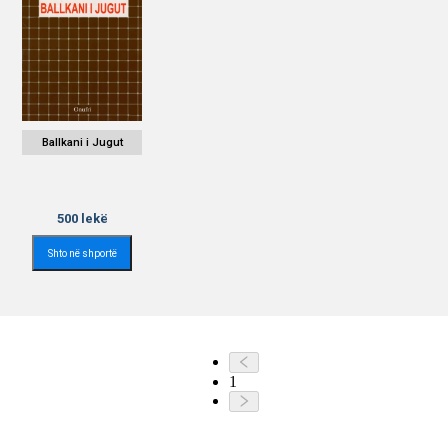
Ballkani i Jugut
500
lekë
Shto në shportë
1