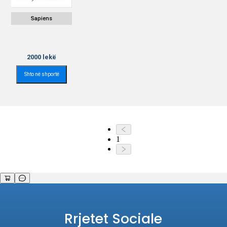
Sapiens
2000
lekë
Shto në shportë
1
Rrjetet Sociale