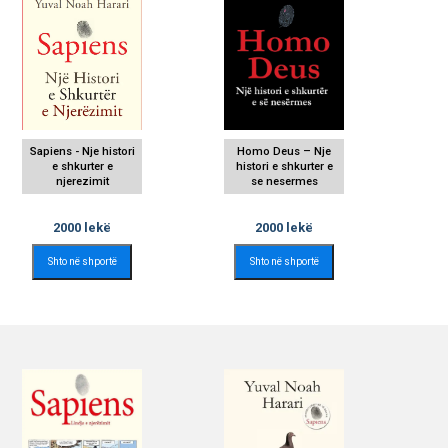
Sapiens - Nje histori
Homo Deus – Nje
e shkurter e
histori e shkurter e
njerezimit
se nesermes
2000
lekë
2000
lekë
Shto në shportë
Shto në shportë