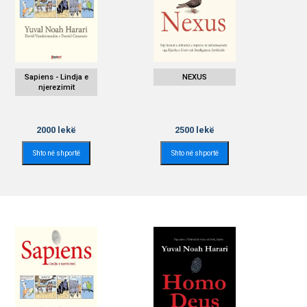
Sapiens - Lindja e
NEXUS
njerezimit
2000
lekë
2500
lekë
Shto në shportë
Shto në shportë