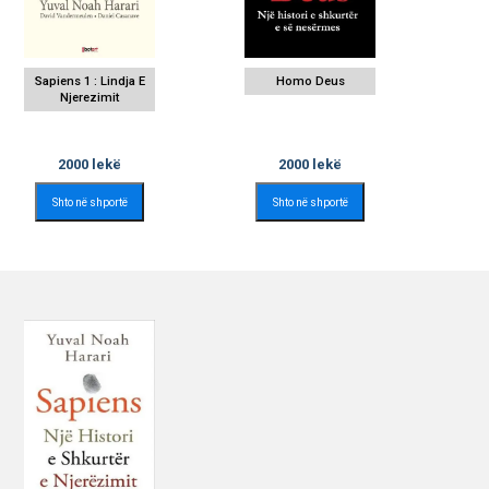
Sapiens 1 : Lindja E
Homo Deus
Njerezimit
2000
lekë
2000
lekë
Shto në shportë
Shto në shportë