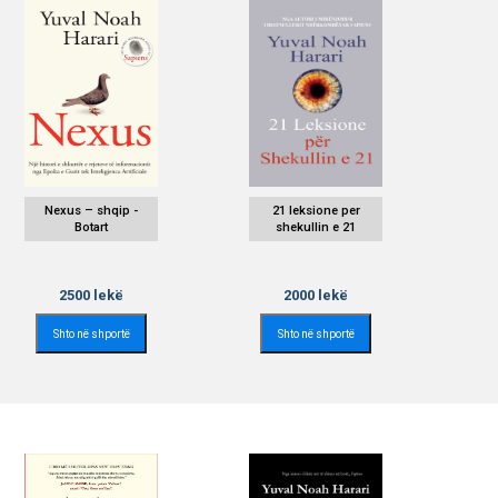
Nexus – shqip -
21 leksione per
Botart
shekullin e 21
2500
lekë
2000
lekë
Shto në shportë
Shto në shportë