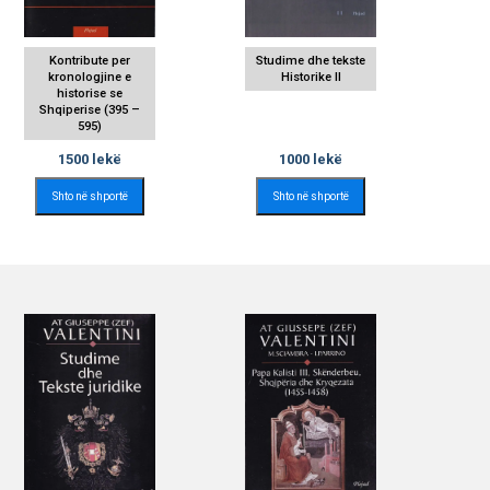
Kontribute per
Studime dhe tekste
kronologjine e
Historike II
historise se
Shqiperise (395 –
595)
1500
lekë
1000
lekë
Shto në shportë
Shto në shportë