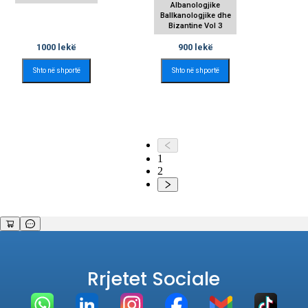
Albanologjike
Ballkanologjike dhe
Bizantine Vol 3
1000
lekë
900
lekë
Shto në shportë
Shto në shportë
1
2
Rrjetet Sociale