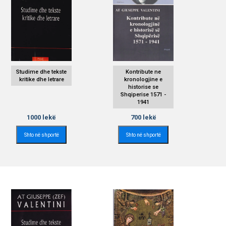
Studime dhe tekste
Kontribute ne
kritike dhe letrare
kronologjine e
historise se
Shqiperise 1571 -
1941
1000
lekë
700
lekë
Shto në shportë
Shto në shportë