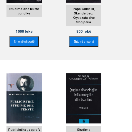
Studime dhe tekste
Papa kalisti III,
juridike
Skenderbeu,
Kryqezata dhe
Shqiperia
1000
lekë
800
lekë
Shto në shportë
Shto në shportë
Publicistika , vepra V
Studime