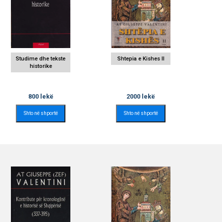
Studime dhe tekste
Shtepia e Kishes II
historike
800
lekë
2000
lekë
Shto në shportë
Shto në shportë