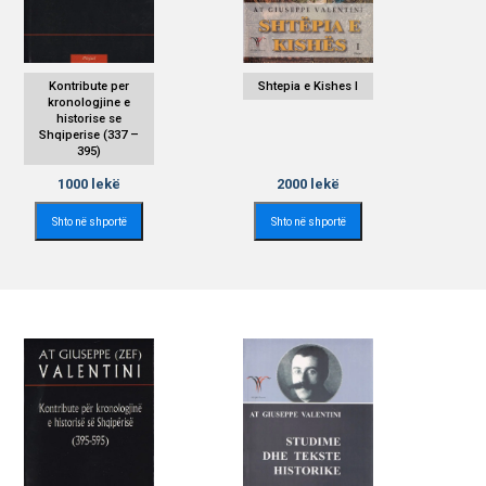
Kontribute per
Shtepia e Kishes I
kronologjine e
historise se
Shqiperise (337 –
395)
1000
lekë
2000
lekë
Shto në shportë
Shto në shportë