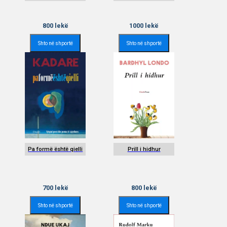
800
lekë
1000
lekë
Shto në shportë
Shto në shportë
Pa formë është qielli
Prill i hidhur
700
lekë
800
lekë
Shto në shportë
Shto në shportë