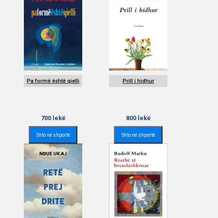
Pa formë është qielli
Prill i hidhur
700
lekë
800
lekë
Shto në shportë
Shto në shportë