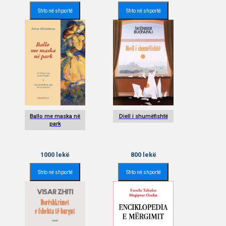
Shto në shportë
Shto në shportë
Ballo me maska në
Diell i shumëfishtë
park
1000
lekë
800
lekë
Shto në shportë
Shto në shportë