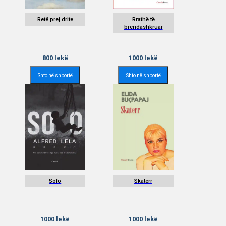
Retë prej drite
Rrathë të
brendashkruar
800
lekë
1000
lekë
Shto në shportë
Shto në shportë
Solo
Skaterr
1000
lekë
1000
lekë