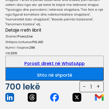
vetëm disa nga ato që kanë të bëjnë me letërsinë shqipe:
"Tipologjia dhe periodizmi i letërsisë shqiptare, "Fan Noli si një
nga figurat komëtare dhe ndërkombëtare shqiptare",
"Humanistët italo-shqiptarë", "Bisedë përmbi Kadarenë",
"Fenomeni Kadare" etj.
Detaje rreth librit
Zhaneri:
Poezi
,
Ese
Shtëpia botuese:
PLEJAD
Numri i faqeve:
296
Viti:
2010
Porosit direkt në WhatsApp
Shto në shportë
700
lekë
-
1
+