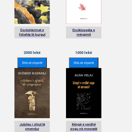
Dorëshkrimet e
Enciklopedia e
fshehta të burgut
mërgimit
2000
lekë
1000
lekë
Shto në shportë
Shto në shportë
Jubileu i shiut të
Këngë e verdhë
çmendur
zogu në mesnatë