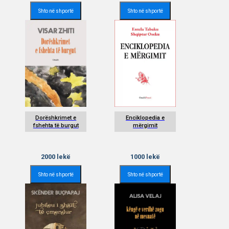
Shto në shportë
Shto në shportë
Dorëshkrimet e
Enciklopedia e
fshehta të burgut
mërgimit
2000
lekë
1000
lekë
Shto në shportë
Shto në shportë