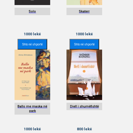
Solo
Skaterr
1000
lekë
1000
lekë
Shto në shportë
Shto në shportë
Ballo me maska në
Diell i shumëfishtë
park
1000
lekë
800
lekë