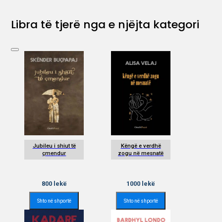
Libra të tjerë nga e njëjta kategori
Jubileu i shiut të
Këngë e verdhë
çmendur
zogu në mesnatë
800
lekë
1000
lekë
Shto në shportë
Shto në shportë