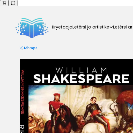
Kryefaqja
Letërsi jo artistike
Letërsi ar
Mbrapa