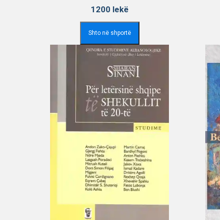
1200
lekë
Shto në shportë