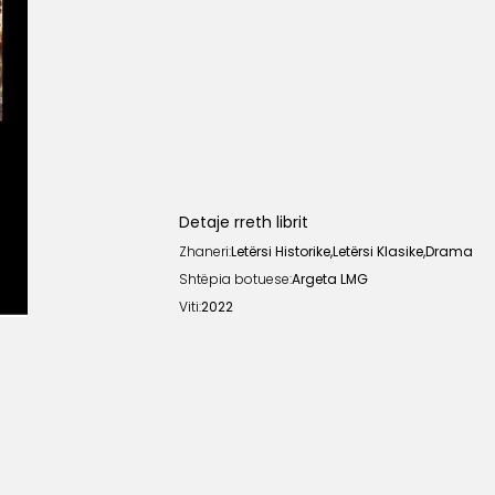
Detaje rreth librit
Zhaneri:
Letërsi Historike
,
Letërsi Klasike
,
Drama
Shtëpia botuese:
Argeta LMG
Viti:
2022