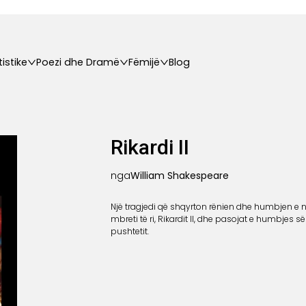
tistike
Poezi dhe Dramë
Fëmijë
Blog
Rikardi II
nga
William Shakespeare
Një tragjedi që shqyrton rënien dhe humbjen e n
mbreti të ri, Rikardit II, dhe pasojat e humbjes së
pushtetit.