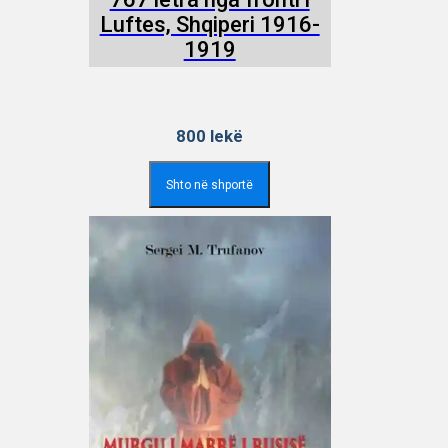
Luftes, Shqiperi 1916-
1919
800
lekë
Shto në shportë