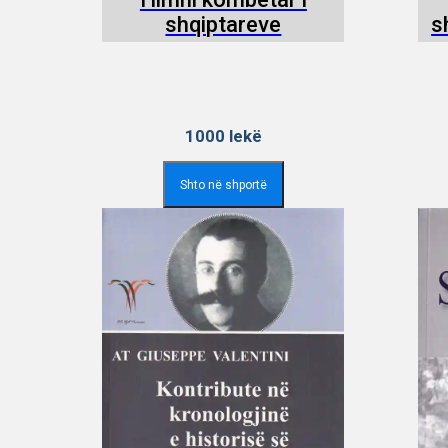
shqiptareve
s
1000
lekë
Shto në shportë