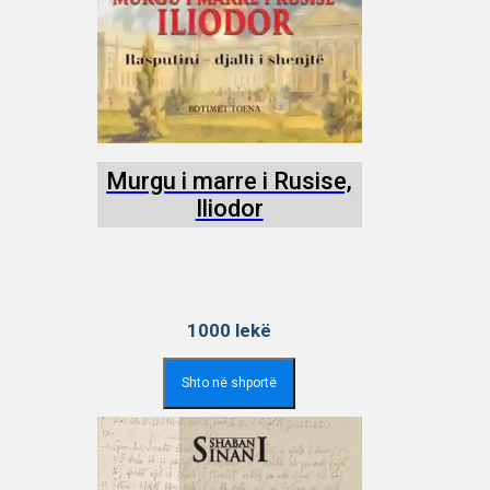
Murgu i marre i Rusise,
Iliodor
1000
lekë
Shto në shportë