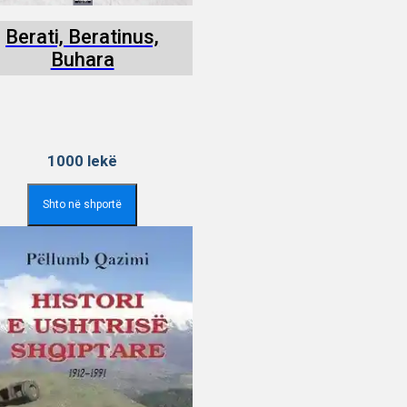
Berati, Beratinus,
Buhara
1000
lekë
Shto në shportë