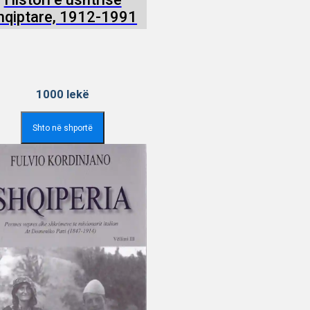
hqiptare, 1912-1991
1000
lekë
Shto në shportë