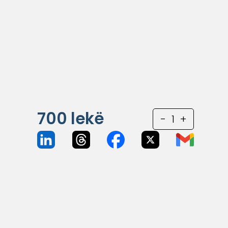
700
lekë
-
1
+