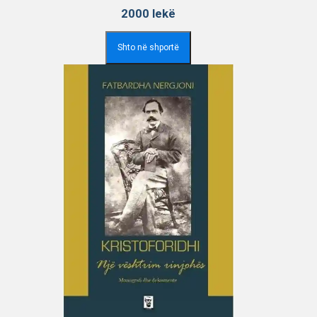
2000
lekë
Shto në shportë