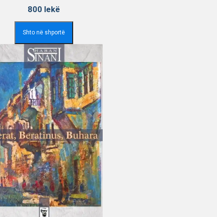
800
lekë
Shto në shportë