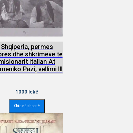
Shqiperia, permes
pres dhe shkrimeve te
misionarit italian At
eniko Pazi, vellimi lll
1000
lekë
Shto në shportë