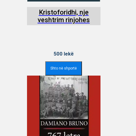
Kristoforidhi, nje
veshtrim rinjohes
500
lekë
Shto në shportë