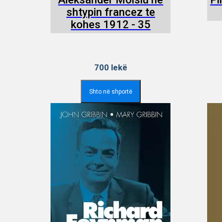
shtypin francez te
kohes 1912 - 35
700
lekë
Shto në shportë