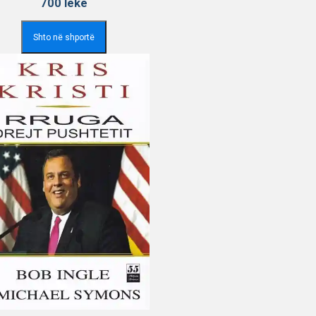
700
lekë
Shto në shportë