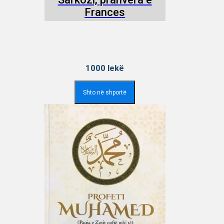
Frances
1000
lekë
Shto në shportë