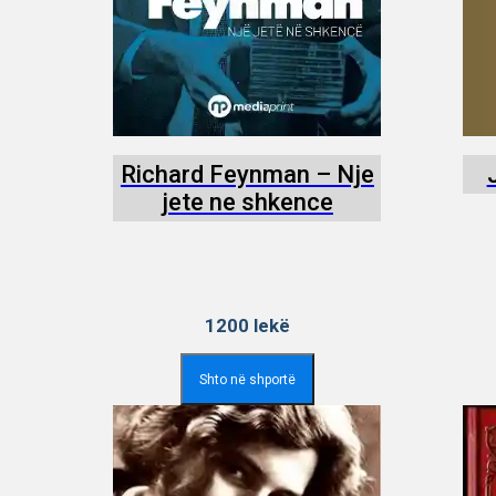
Richard Feynman – Nje
jete ne shkence
1200
lekë
Shto në shportë