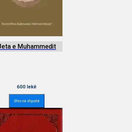
Jeta e Muhammedit
600
lekë
Shto në shportë