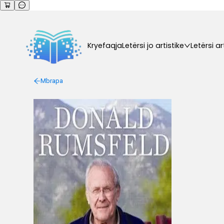
Kryefaqja
Letërsi jo artistike
Letërsi ar
Mbrapa