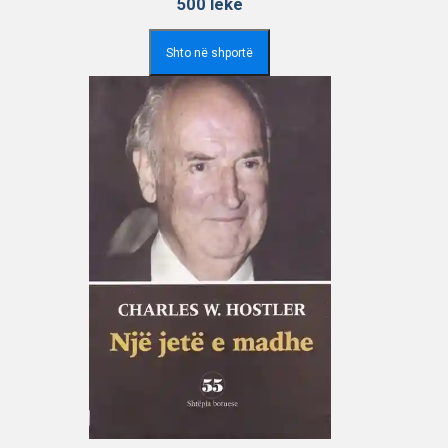
500
lekë
Shto në shportë