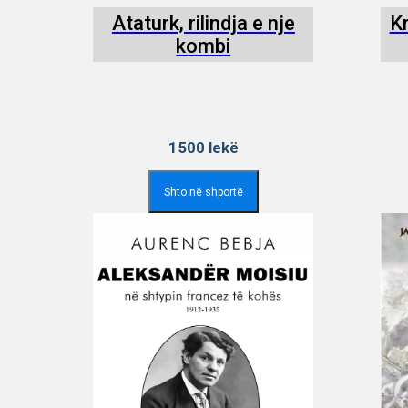
Ataturk, rilindja e nje
Kr
kombi
1500
lekë
Shto në shportë