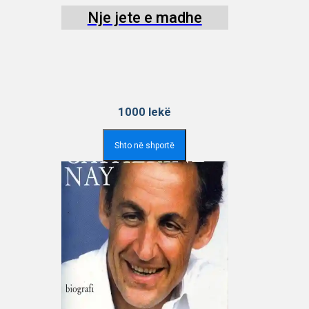
Nje jete e madhe
1000
lekë
Shto në shportë