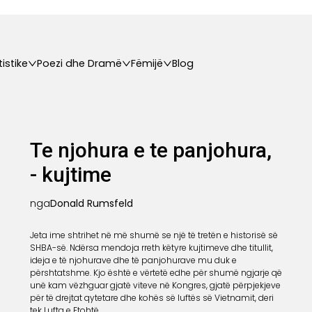
tistike
Poezi dhe Dramë
Fëmijë
Blog
Te njohura e te panjohura,
- kujtime
nga
Donald Rumsfeld
Jeta ime shtrihet në më shumë se një të tretën e historisë së
SHBA-së. Ndërsa mendoja rreth këtyre kujtimeve dhe titullit,
ideja e të njohurave dhe të panjohurave mu duk e
përshtatshme. Kjo është e vërtetë edhe për shumë ngjarje që
unë kam vëzhguar gjatë viteve në Kongres, gjatë përpjekjeve
për të drejtat qytetare dhe kohës së luftës së Vietnamit, deri
tek Lufta e Ftohtë...