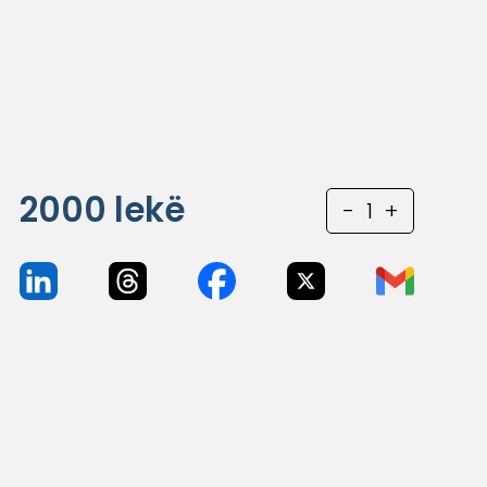
2000
lekë
-
1
+