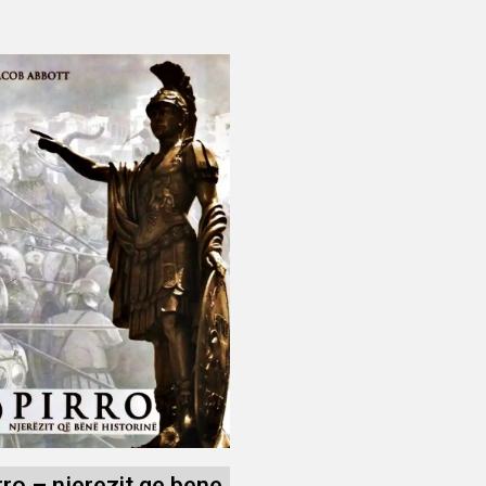
rro – njerezit qe bene