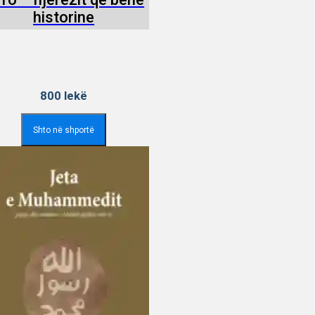
historine
800
lekë
Shto në shportë