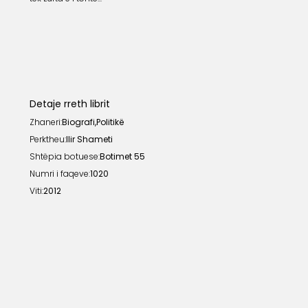
Detaje rreth librit
Zhaneri:
Biografi
,
Politikë
Perktheu:
Ilir Shameti
Shtëpia botuese:
Botimet 55
Numri i faqeve:
1020
Viti:
2012