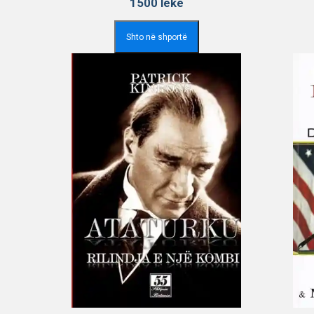
1500
lekë
Shto në shportë