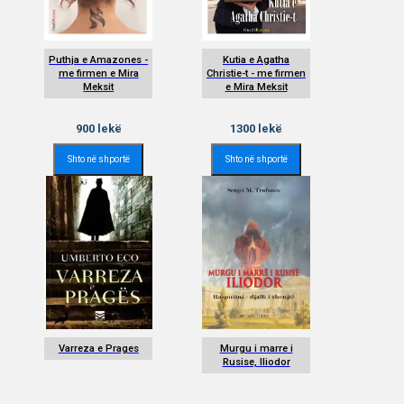
Puthja e Amazones -
Kutia e Agatha
me firmen e Mira
Christie-t - me firmen
Meksit
e Mira Meksit
900
lekë
1300
lekë
Shto në shportë
Shto në shportë
Varreza e Prages
Murgu i marre i
Rusise, Iliodor