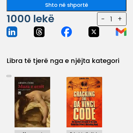
Shto në shportë
1000
lekë
-
1
+
Libra të tjerë nga e njëjta kategori