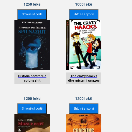
1250
lekë
1000
lekë
Shto në shportë
Shto në shportë
Historia boterore e
The crazy haacks
spiunazhit
dhe misteri i unazes
1200
lekë
1200
lekë
Shto në shportë
Shto në shportë