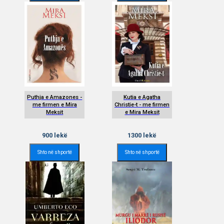
Puthja e Amazones -
Kutia e Agatha
me firmen e Mira
Christie-t - me firmen
Meksit
e Mira Meksit
900
lekë
1300
lekë
Shto në shportë
Shto në shportë