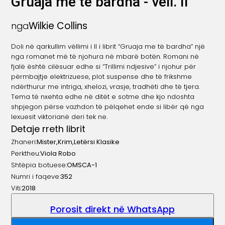
Gruaja me te bardha - vell. II
Wilkie Collins
nga
Doli në qarkullim vëllimi i II i librit “Gruaja me të bardha” një
nga romanet më të njohura në mbarë botën. Romani në
fjalë është cilësuar edhe si “Trillimi ndjesive” i njohur për
përmbajtje elektrizuese, plot suspense dhe të frikshme
ndërthurur me intriga, xhelozi, vrasje, tradhëti dhe të tjera.
Tema të nxehta edhe në ditët e sotme dhe kjo ndoshta
shpjegon përse vazhdon të pëlqehet ende si libër që nga
lexuesit viktorianë deri tek ne.
Detaje rreth librit
Zhaneri:
Mister
,
Krim
,
Letërsi Klasike
Perktheu:
Viola Robo
Shtëpia botuese:
OMSCA-1
Numri i faqeve:
352
Viti:
2018
Porosit direkt në WhatsApp