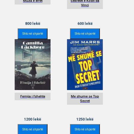
Muza e erret
Sekretet e Kodit da
Vinci
800
lekë
600
lekë
Shto në shportë
Shto në shportë
Femija i fshehte
Me shume se Top
Secret
1200
lekë
1250
lekë
Shto në shportë
Shto në shportë