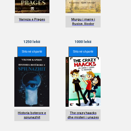
Varreza e Prages
Murgu i marre i
Rusise, Iliodor
1250
lekë
1000
lekë
Shto në shportë
Shto në shportë
Historia boterore e
The crazy haacks
spiunazhit
dhe misteri i unazes