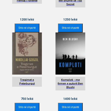
Femija i fshehte
Me shume se Top
Secret
1200
lekë
1250
lekë
Shto në shportë
Shto në shportë
Tregimet e
Komploti - me
Peterburgut
firmen e autorit Ben
Blushi
750
lekë
1400
lekë
Shto në shportë
Shto në shportë