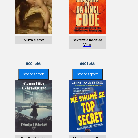
Muza e erret
Sekretet e Kodit da
Vinci
800
lekë
600
lekë
Shto në shportë
Shto në shportë