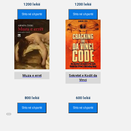
1200
lekë
1200
lekë
Shto në shportë
Shto në shportë
Muza e erret
Sekretet e Kodit da
Vinci
800
lekë
600
lekë
Shto në shportë
Shto në shportë