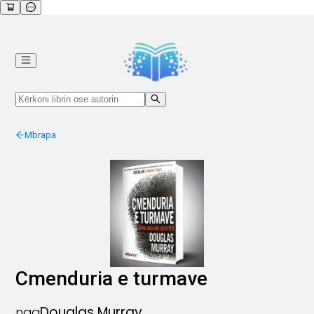
Mbrapa
Cmenduria e turmave
Douglas Murray
nga