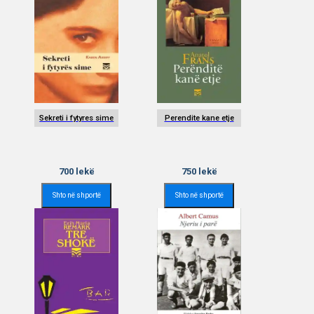
Sekreti i fytyres sime
Perendite kane etje
700
lekë
750
lekë
Shto në shportë
Shto në shportë