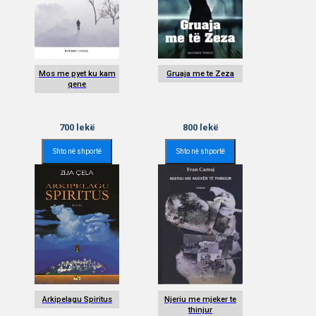
Mos me pyet ku kam
Gruaja me te Zeza
qene
700
lekë
800
lekë
Shto në shportë
Shto në shportë
Arkipelagu Spiritus
Njeriu me mjeker te
thinjur