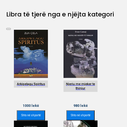
Libra të tjerë nga e njëjta kategori
Arkipelagu Spiritus
Njeriu me mjeker te
thinjur
1000
lekë
980
lekë
Shto në shportë
Shto në shportë