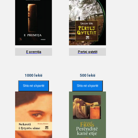
E premtja
Pertej qytetit
1000
lekë
500
lekë
Shto në shportë
Shto në shportë