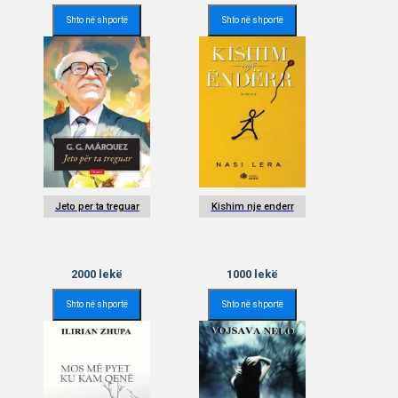
Shto në shportë
Shto në shportë
Jeto per ta treguar
Kishim nje enderr
2000
lekë
1000
lekë
Shto në shportë
Shto në shportë