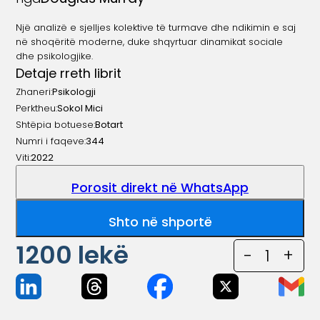
Një analizë e sjelljes kolektive të turmave dhe ndikimin e saj
në shoqëritë moderne, duke shqyrtuar dinamikat sociale
dhe psikologjike.
Detaje rreth librit
Zhaneri:
Psikologji
Perktheu:
Sokol Mici
Shtëpia botuese:
Botart
Numri i faqeve:
344
Viti:
2022
Porosit direkt në WhatsApp
Shto në shportë
1200
lekë
-
1
+