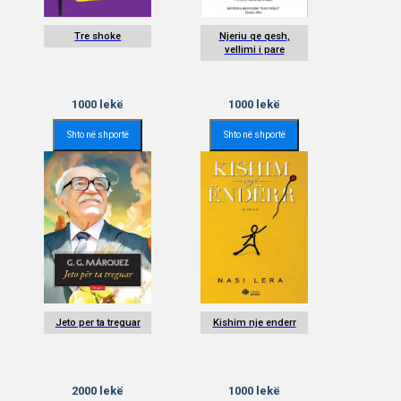
Tre shoke
Njeriu qe qesh,
vellimi i pare
1000
lekë
1000
lekë
Shto në shportë
Shto në shportë
Jeto per ta treguar
Kishim nje enderr
2000
lekë
1000
lekë