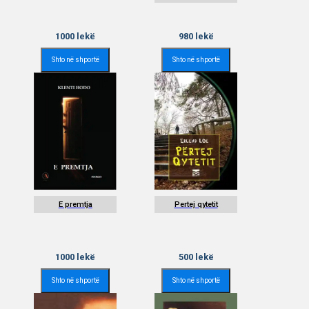
1000
lekë
980
lekë
Shto në shportë
Shto në shportë
E premtja
Pertej qytetit
1000
lekë
500
lekë
Shto në shportë
Shto në shportë