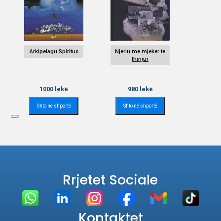
Arkipelagu Spiritus
Njeriu me mjeker te
thinjur
1000
lekë
980
lekë
Shto në shportë
Shto në shportë
Rrjetet Sociale
Kontaktet