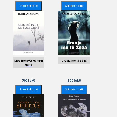
Shto në shportë
Shto në shportë
Mos me pyet ku kam
Gruaja me te Zeza
qene
700
lekë
800
lekë
Shto në shportë
Shto në shportë