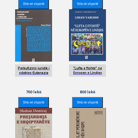
Shto në shportë
Shto në shportë
Perkufizimi juridik i
“Lufta e ftohte” ne
vdekjes-Eutanazia
Evropen e Lindjes
700
lekë
800
lekë
Shto në shportë
Shto në shportë