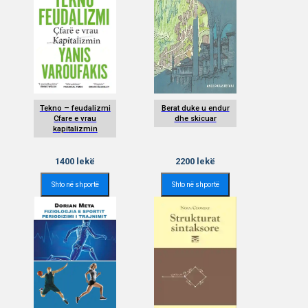
Tekno – feudalizmi
Berat duke u endur
Cfare e vrau
dhe skicuar
kapitalizmin
1400
lekë
2200
lekë
Shto në shportë
Shto në shportë