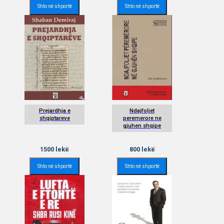
Shto në shportë
Shto në shportë
Prejardhja e
Ndajfoljet
shqiptareve
peremerore ne
gjuhen shqipe
1500
lekë
800
lekë
Shto në shportë
Shto në shportë