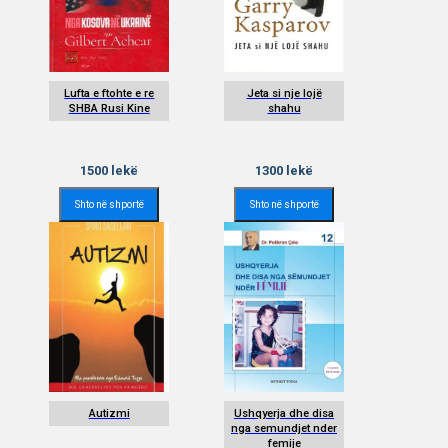
Lufta e ftohte e re
Jeta si nje lojë
SHBA Rusi Kine
shahu
1500
lekë
1300
lekë
Shto në shportë
Shto në shportë
Autizmi
Ushqyerja dhe disa
nga semundjet nder
femije