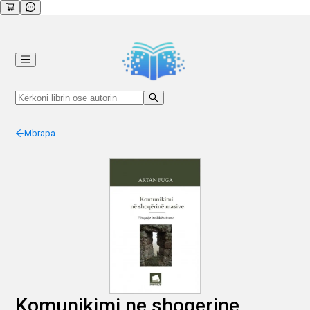
Mbrapa
Komunikimi ne shoqerine