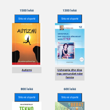
1500
lekë
1300
lekë
Shto në shportë
Shto në shportë
Autizmi
Ushqyerja dhe disa
nga semundjet nder
femije
800
lekë
600
lekë
Shto në shportë
Shto në shportë