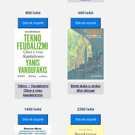
800
lekë
600
lekë
Shto në shportë
Shto në shportë
Tekno – feudalizmi
Berat duke u endur
Cfare e vrau
dhe skicuar
kapitalizmin
1400
lekë
2200
lekë
Shto në shportë
Shto në shportë