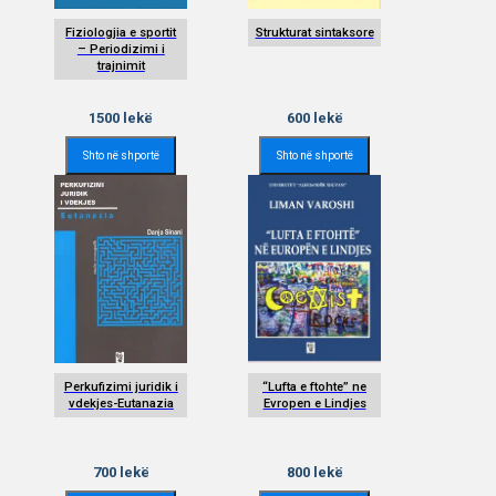
Fiziologjia e sportit
Strukturat sintaksore
– Periodizimi i
trajnimit
1500
lekë
600
lekë
Shto në shportë
Shto në shportë
Perkufizimi juridik i
“Lufta e ftohte” ne
vdekjes-Eutanazia
Evropen e Lindjes
700
lekë
800
lekë