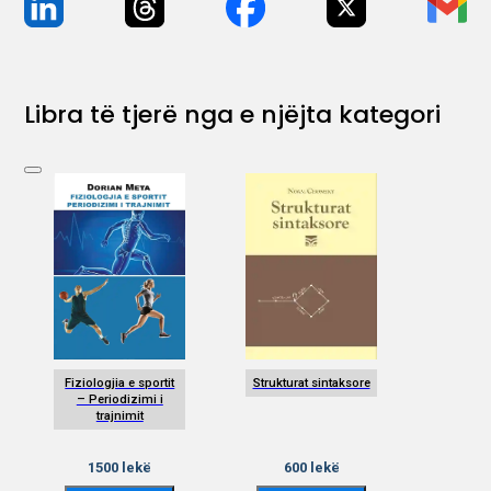
Libra të tjerë nga e njëjta kategori
Fiziologjia e sportit
Strukturat sintaksore
– Periodizimi i
trajnimit
1500
lekë
600
lekë