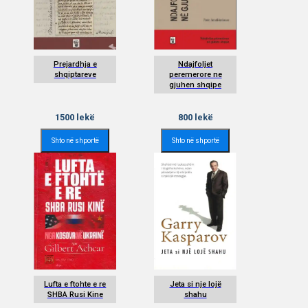
Prejardhja e
Ndajfoljet
shqiptareve
peremerore ne
gjuhen shqipe
1500
lekë
800
lekë
Shto në shportë
Shto në shportë
Lufta e ftohte e re
Jeta si nje lojë
SHBA Rusi Kine
shahu