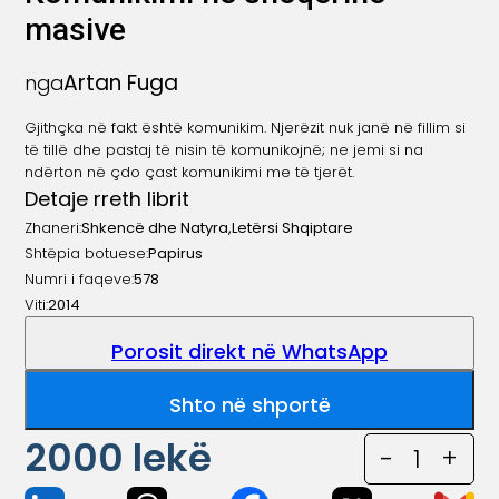
masive
Artan Fuga
nga
Gjithçka në fakt është komunikim. Njerëzit nuk janë në fillim si
të tillë dhe pastaj të nisin të komunikojnë; ne jemi si na
ndërton në çdo çast komunikimi me të tjerët.
Detaje rreth librit
Zhaneri:
Shkencë dhe Natyra
,
Letërsi Shqiptare
Shtëpia botuese:
Papirus
Numri i faqeve:
578
Viti:
2014
Porosit direkt në WhatsApp
Shto në shportë
2000
lekë
-
1
+