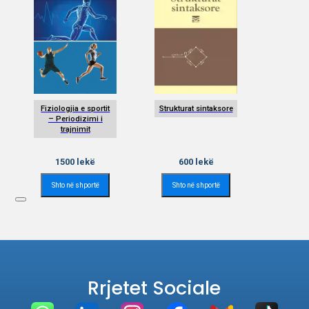
Fiziologjia e sportit
Strukturat sintaksore
– Periodizimi i
trajnimit
1500
lekë
600
lekë
Shto në shportë
Shto në shportë
Rrjetet Sociale