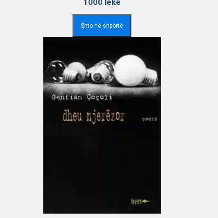
1000
lekë
Shto në shportë