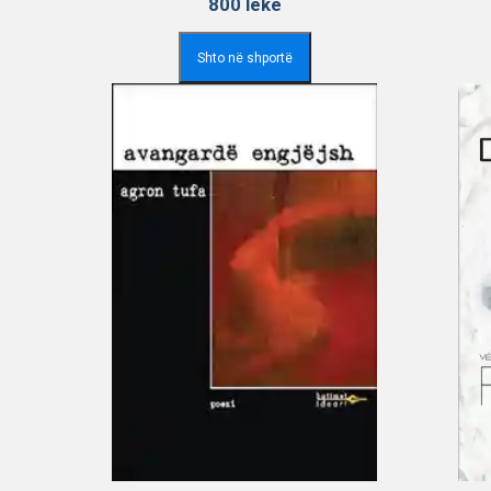
800
lekë
Shto në shportë