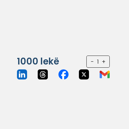
1000
lekë
-
1
+