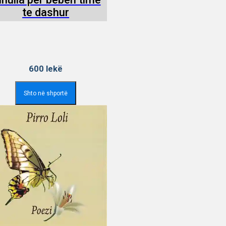
te dashur
600
lekë
Shto në shportë