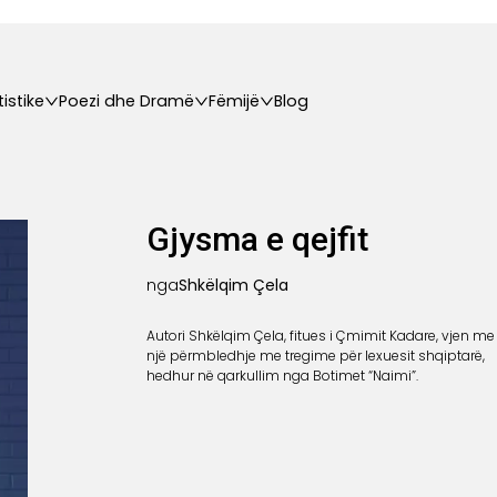
tistike
Poezi dhe Dramë
Fëmijë
Blog
Gjysma e qejfit
nga
Shkëlqim Çela
Autori Shkëlqim Çela, fitues i Çmimit Kadare, vjen me
një përmbledhje me tregime për lexuesit shqiptarë,
hedhur në qarkullim nga Botimet “Naimi”.