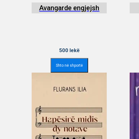
Avangarde engjejsh
500
lekë
Shto në shportë