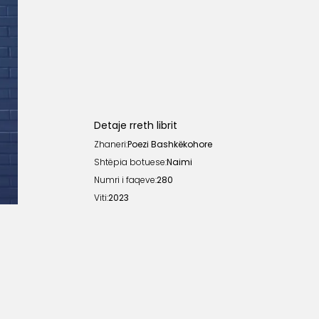
Detaje rreth librit
Zhaneri:
Poezi Bashkëkohore
Shtëpia botuese:
Naimi
Numri i faqeve:
280
Viti:
2023