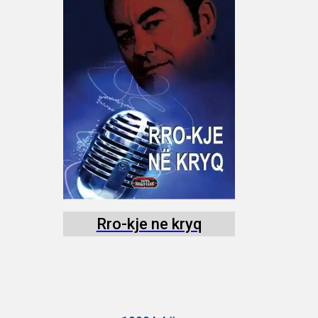
Rro-kje ne kryq