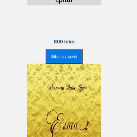
800
lekë
Shto në shportë