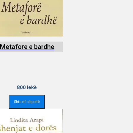
Metafore e bardhe
800
lekë
Shto në shportë