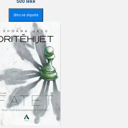
500
lekë
Shto në shportë