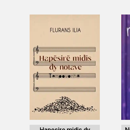
Hapesire midis dy
N