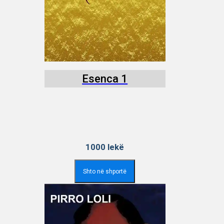
Esenca 1
1000
lekë
Shto në shportë