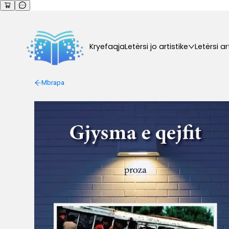
Kryefaqja
Letërsi jo artistike
Letërsi ar
Mbrapa