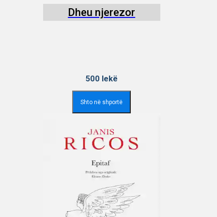
Dheu njerezor
500
lekë
Shto në shportë