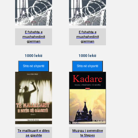
E fshehta e
E fshehta e
muxhahedinit
muxhahedinit
gjerman
gjerman
1000
lekë
1000
lekë
Shto në shportë
Shto në shportë
Te mallkuarit e dites
Muzgu i perendive
se gjashte
te Stepes