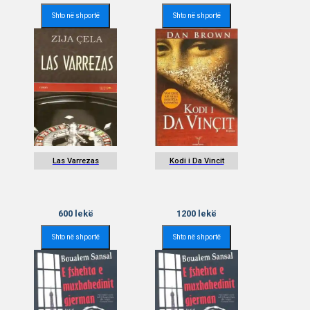
Shto në shportë
Shto në shportë
Las Varrezas
Kodi i Da Vincit
600
lekë
1200
lekë
Shto në shportë
Shto në shportë