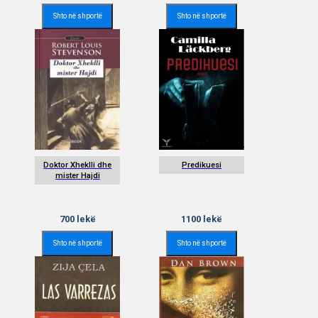
Shto në shportë
Shto në shportë
Doktor Xheklli dhe
Predikuesi
mister Hajdi
700
lekë
1100
lekë
Shto në shportë
Shto në shportë