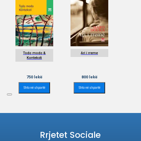
Todo modo &
Ari i rreme
Konteksti
750
lekë
800
lekë
Shto në shportë
Shto në shportë
Rrjetet Sociale