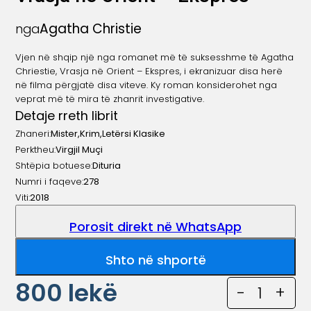
Agatha Christie
nga
Vjen në shqip një nga romanet më të suksesshme të Agatha
Chriestie, Vrasja në Orient – Ekspres, i ekranizuar disa herë
në filma përgjatë disa viteve. Ky roman konsiderohet nga
veprat më të mira të zhanrit investigative.
Detaje rreth librit
Zhaneri:
Mister
,
Krim
,
Letërsi Klasike
Perktheu:
Virgjil Muçi
Shtëpia botuese:
Dituria
Numri i faqeve:
278
Viti:
2018
Porosit direkt në WhatsApp
Shto në shportë
800
lekë
-
1
+