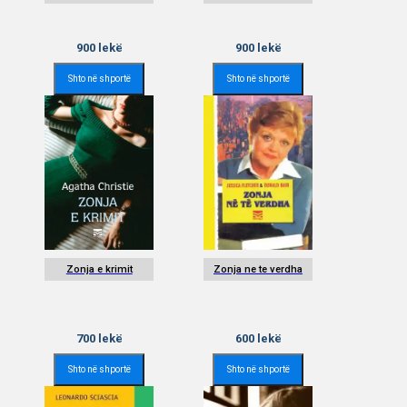
900
lekë
900
lekë
Shto në shportë
Shto në shportë
Zonja e krimit
Zonja ne te verdha
700
lekë
600
lekë
Shto në shportë
Shto në shportë