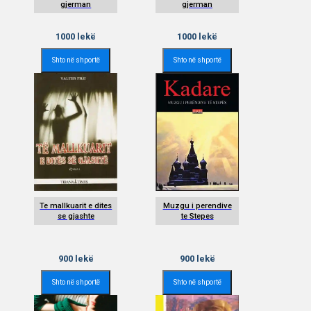
gjerman
gjerman
1000
lekë
1000
lekë
Shto në shportë
Shto në shportë
Te mallkuarit e dites
Muzgu i perendive
se gjashte
te Stepes
900
lekë
900
lekë
Shto në shportë
Shto në shportë