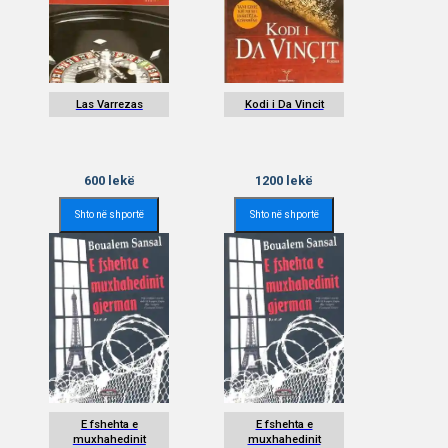
Las Varrezas
Kodi i Da Vincit
600
lekë
1200
lekë
Shto në shportë
Shto në shportë
E fshehta e
E fshehta e
muxhahedinit
muxhahedinit