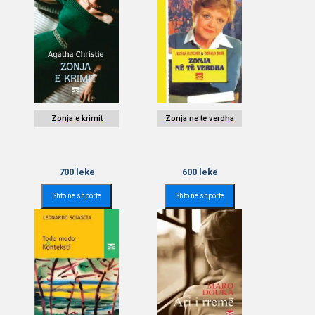
Zonja e krimit
Zonja ne te verdha
700
lekë
600
lekë
Shto në shportë
Shto në shportë