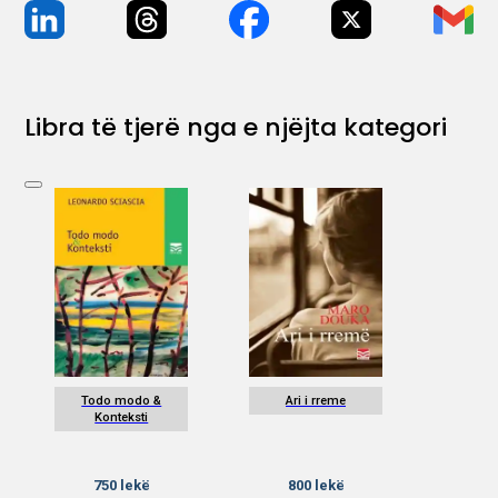
Libra të tjerë nga e njëjta kategori
Todo modo &
Ari i rreme
Konteksti
750
lekë
800
lekë