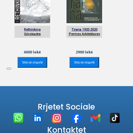
Rethinking
Tirana 1920 2020
Gjirokastra
Permes Arkitektures
4000
lekë
2900
lekë
Shto në shportë
Shto në shportë
Rrjetet Sociale
Kontaktet