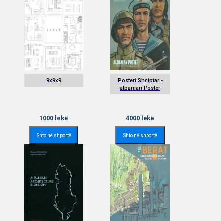
9x9x9
Posteri Shqiptar -
albanian Poster
1000
lekë
4000
lekë
Shto në shportë
Shto në shportë