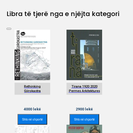
Libra të tjerë nga e njëjta kategori
Rethinking
Tirana 1920 2020
Gjirokastra
Permes Arkitektures
4000
lekë
2900
lekë
Shto në shportë
Shto në shportë