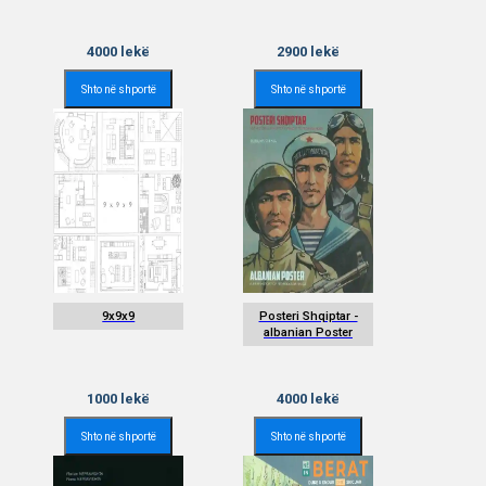
4000
lekë
2900
lekë
Shto në shportë
Shto në shportë
9x9x9
Posteri Shqiptar -
albanian Poster
1000
lekë
4000
lekë
Shto në shportë
Shto në shportë