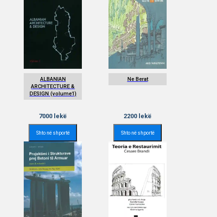
ALBANIAN
Ne Berat
ARCHITECTURE &
DESIGN (volume1)
7000
lekë
2200
lekë
Shto në shportë
Shto në shportë