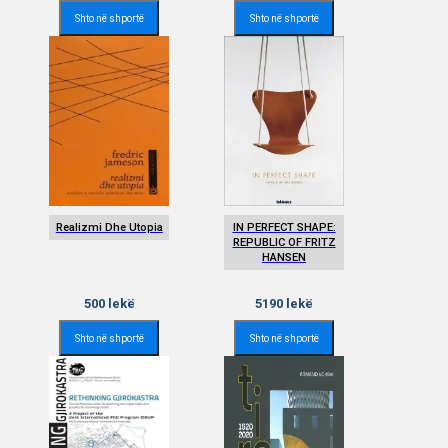
Shto në shportë
Shto në shportë
Realizmi Dhe Utopia
IN PERFECT SHAPE:
REPUBLIC OF FRITZ
HANSEN
500
lekë
5190
lekë
Shto në shportë
Shto në shportë