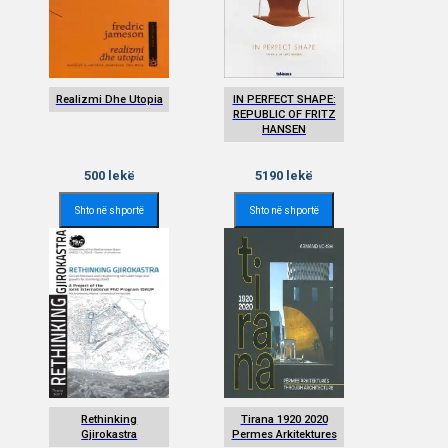
Realizmi Dhe Utopia
IN PERFECT SHAPE:
REPUBLIC OF FRITZ
HANSEN
500
lekë
5190
lekë
Shto në shportë
Shto në shportë
Rethinking
Tirana 1920 2020
Gjirokastra
Permes Arkitektures