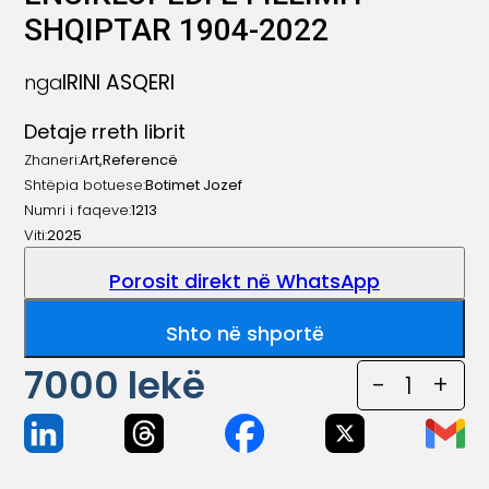
SHQIPTAR 1904-2022
IRINI ASQERI
nga
Detaje rreth librit
Zhaneri:
Art
,
Referencë
Shtëpia botuese:
Botimet Jozef
Numri i faqeve:
1213
Viti:
2025
Porosit direkt në WhatsApp
Shto në shportë
7000
lekë
-
1
+