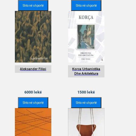
Shto në shportë
Shto në shportë
Aleksander Filipi
Korca Urbanistika
Dhe Arkitektura
6000
lekë
1500
lekë
Shto në shportë
Shto në shportë