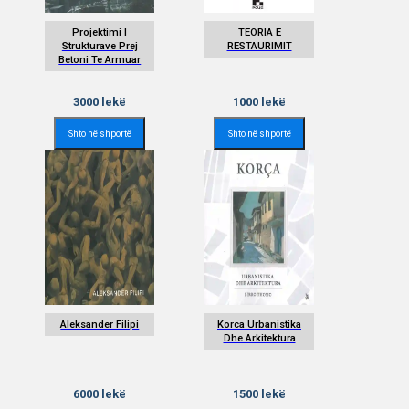
Projektimi I
TEORIA E
Strukturave Prej
RESTAURIMIT
Betoni Te Armuar
3000
lekë
1000
lekë
Shto në shportë
Shto në shportë
Aleksander Filipi
Korca Urbanistika
Dhe Arkitektura
6000
lekë
1500
lekë