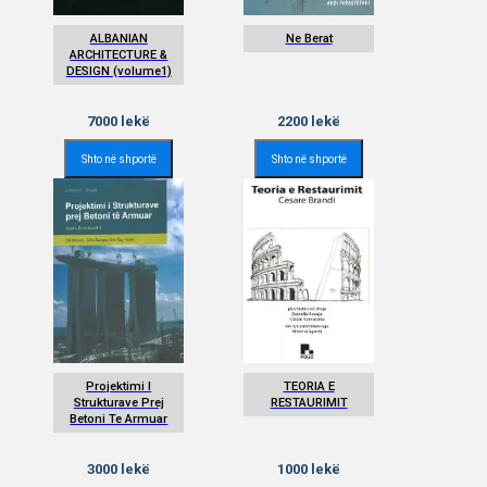
ALBANIAN
Ne Berat
ARCHITECTURE &
DESIGN (volume1)
7000
lekë
2200
lekë
Shto në shportë
Shto në shportë
Projektimi I
TEORIA E
Strukturave Prej
RESTAURIMIT
Betoni Te Armuar
3000
lekë
1000
lekë