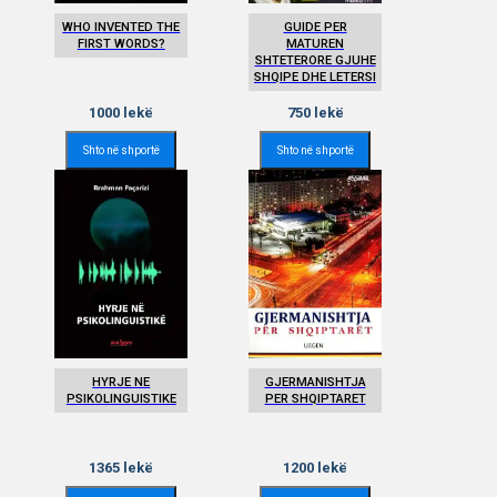
WHO INVENTED THE
GUIDE PER
FIRST WORDS?
MATUREN
SHTETERORE GJUHE
SHQIPE DHE LETERSI
1000
lekë
750
lekë
Shto në shportë
Shto në shportë
HYRJE NE
GJERMANISHTJA
PSIKOLINGUISTIKE
PER SHQIPTARET
1365
lekë
1200
lekë