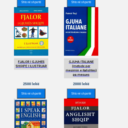
Shto në shportë
Shto në shportë
FJALOR I GJUHES
GJUHA ITALIANE
SHQIPE I ILUSTRUAR
(metode per
mesimin e italishtes)
pa mesues
2500
lekë
2000
lekë
Shto në shportë
Shto në shportë