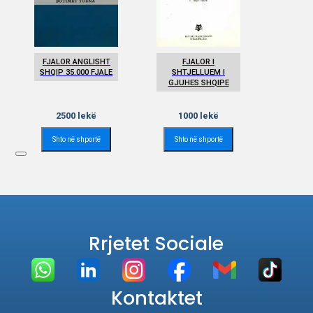
FJALOR ANGLISHT
FJALOR I
SHQIP 35.000 FJALE
SHTJELLUEM I
GJUHES SHQIPE
2500
lekë
1000
lekë
Shto në shportë
Shto në shportë
Rrjetet Sociale
Kontaktet