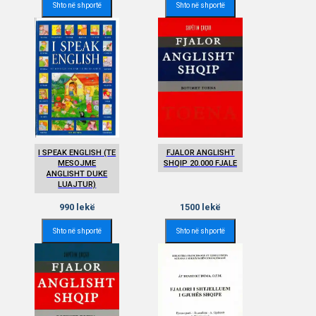
Shto në shportë
Shto në shportë
I SPEAK ENGLISH (TE
FJALOR ANGLISHT
MESOJME
SHQIP 20.000 FJALE
ANGLISHT DUKE
LUAJTUR)
990
lekë
1500
lekë
Shto në shportë
Shto në shportë