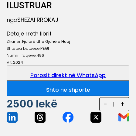
ILUSTRUAR
SHEZAI RROKAJ
nga
Detaje rreth librit
Zhaneri:
Fjalorë dhe Gjuhë e Huaj
Shtëpia botuese:
PEGI
Numri i faqeve:
496
Viti:
2024
Porosit direkt në WhatsApp
Shto në shportë
2500
lekë
-
1
+