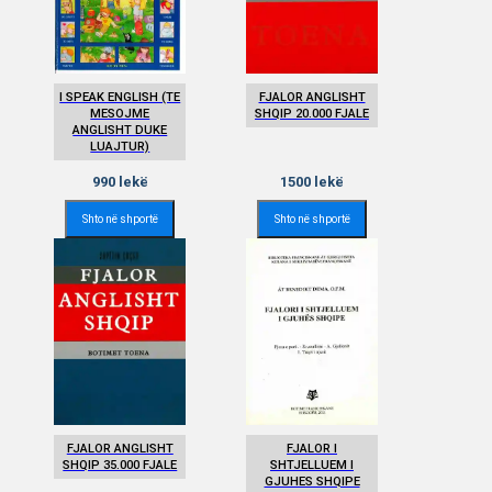
I SPEAK ENGLISH (TE
FJALOR ANGLISHT
MESOJME
SHQIP 20.000 FJALE
ANGLISHT DUKE
LUAJTUR)
990
lekë
1500
lekë
Shto në shportë
Shto në shportë
FJALOR ANGLISHT
FJALOR I
SHQIP 35.000 FJALE
SHTJELLUEM I
GJUHES SHQIPE