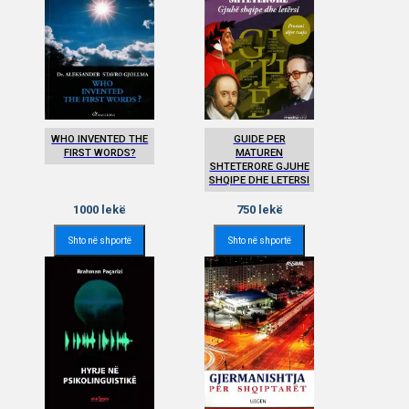
WHO INVENTED THE
GUIDE PER
FIRST WORDS?
MATUREN
SHTETERORE GJUHE
SHQIPE DHE LETERSI
1000
lekë
750
lekë
Shto në shportë
Shto në shportë