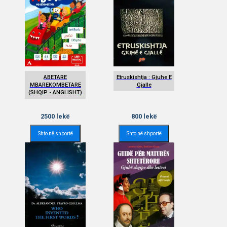
ABETARE
Etruskishtja : Gjuhe E
MBAREKOMBETARE
Gjalle
(SHQIP - ANGLISHT)
2500
lekë
800
lekë
Shto në shportë
Shto në shportë