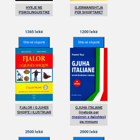
HYRJE NE
GJERMANISHTJA
PSIKOLINGUISTIKE
PER SHQIPTARET
1365
lekë
1200
lekë
Shto në shportë
Shto në shportë
FJALOR I GJUHES
GJUHA ITALIANE
SHQIPE I ILUSTRUAR
(metode per
mesimin e italishtes)
pa mesues
2500
lekë
2000
lekë