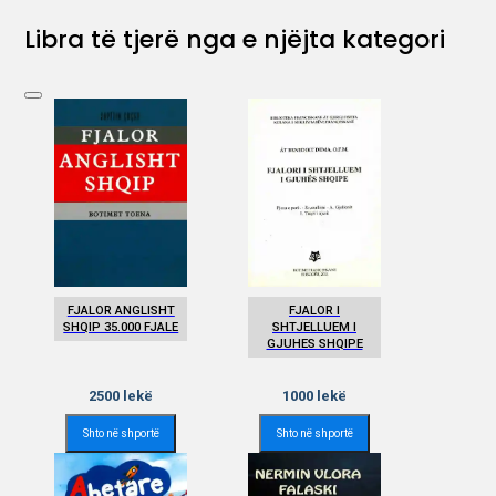
Libra të tjerë nga e njëjta kategori
FJALOR ANGLISHT
FJALOR I
SHQIP 35.000 FJALE
SHTJELLUEM I
GJUHES SHQIPE
2500
lekë
1000
lekë
Shto në shportë
Shto në shportë