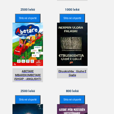
2500
lekë
1000
lekë
Shto në shportë
Shto në shportë
ABETARE
Etruskishtja : Gjuhe E
MBAREKOMBETARE
Gjalle
(SHQIP - ANGLISHT)
2500
lekë
800
lekë
Shto në shportë
Shto në shportë