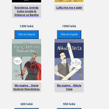
Rezidenca, brenda
Lufta ime me e gjate
botes private te
Shtepise se Bardhe
1300
lekë
1000
lekë
Shto në shportë
Shto në shportë
Me quajne... Gjergj
Me quajne... Nikola
Kastrioti Skenderbeu
Tesla
600
lekë
550
lekë