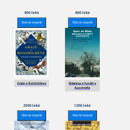
800
lekë
800
lekë
Shto në shportë
Shto në shportë
Grate e Rotshildeve
Ndalesa e fundit e
Auschwitz
2500
lekë
1200
lekë
Shto në shportë
Shto në shportë