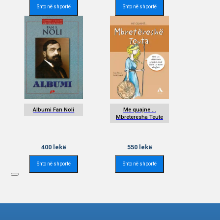
Shto në shportë
Shto në shportë
Albumi Fan Noli
Me quajne …
Mbreteresha Teute
400
lekë
550
lekë
Shto në shportë
Shto në shportë