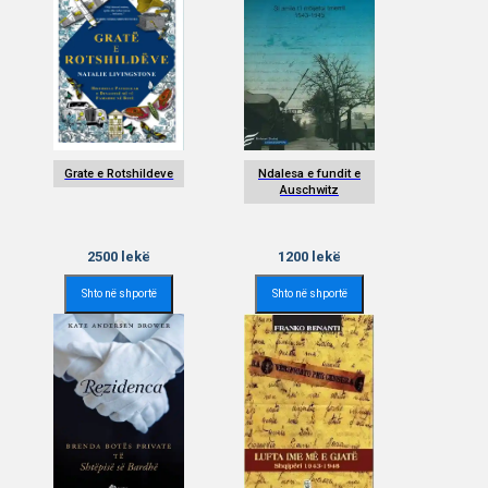
Grate e Rotshildeve
Ndalesa e fundit e
Auschwitz
2500
lekë
1200
lekë
Shto në shportë
Shto në shportë