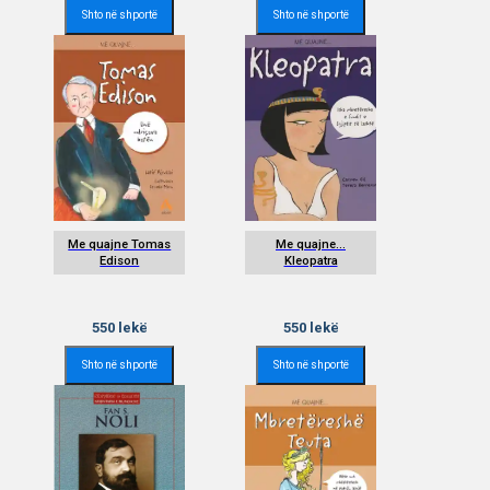
Shto në shportë
Shto në shportë
Me quajne Tomas
Me quajne...
Edison
Kleopatra
550
lekë
550
lekë
Shto në shportë
Shto në shportë