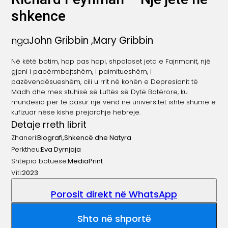
shkence
John Gribbin
,
Mary Gribbin
nga
Në këtë botim, hap pas hapi, shpaloset jeta e Fajnmanit, një
gjeni i papërmbajtshëm, i paimitueshëm, i
pazëvendësueshëm, cili u rrit në kohën e Depresionit të
Madh dhe mes stuhisë së Luftës së Dytë Botërore, ku
mundësia për të pasur një vend në universitet ishte shumë e
kufizuar nëse kishe prejardhje hebreje.
Detaje rreth librit
Zhaneri:
Biografi
,
Shkencë dhe Natyra
Perktheu:
Eva Dyrnjaja
Shtëpia botuese:
MediaPrint
Viti:
2023
Porosit direkt në WhatsApp
Shto në shportë