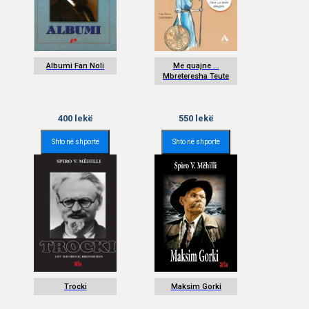
Albumi Fan Noli
Me quajne …
Mbreteresha Teute
400
lekë
550
lekë
Shto në shportë
Shto në shportë
Trocki
Maksim Gorki