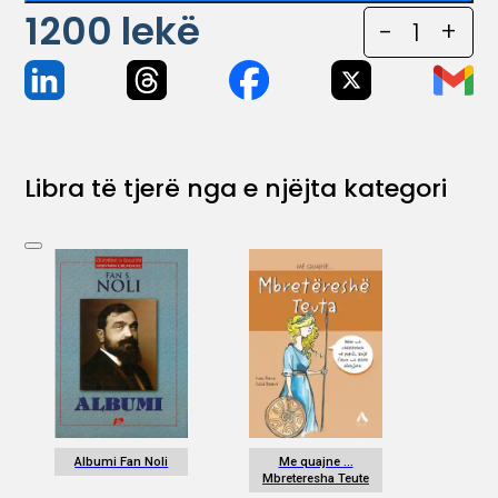
1200
lekë
-
1
+
Libra të tjerë nga e njëjta kategori
Albumi Fan Noli
Me quajne …
Mbreteresha Teute