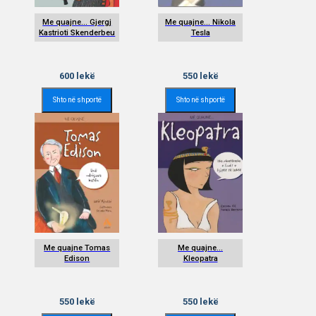
Me quajne... Gjergj
Me quajne... Nikola
Kastrioti Skenderbeu
Tesla
600
lekë
550
lekë
Shto në shportë
Shto në shportë
Me quajne Tomas
Me quajne...
Edison
Kleopatra
550
lekë
550
lekë