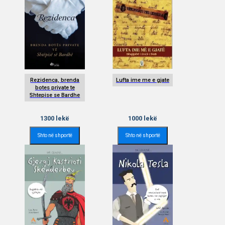
Rezidenca, brenda
Lufta ime me e gjate
botes private te
Shtepise se Bardhe
1300
lekë
1000
lekë
Shto në shportë
Shto në shportë