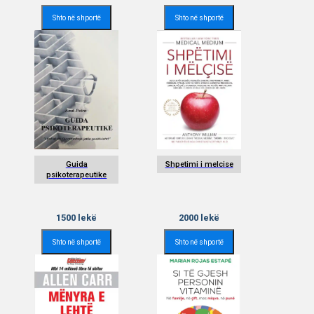
Shto në shportë
Shto në shportë
Guida
Shpetimi i melcise
psikoterapeutike
1500
lekë
2000
lekë
Shto në shportë
Shto në shportë