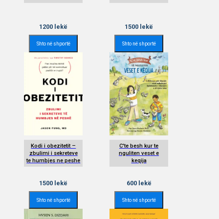
1200
lekë
1500
lekë
Shto në shportë
Shto në shportë
Kodi i obezitetit –
C'te besh kur te
zbulimi i sekreteve
nguliten veset e
te humbjes ne peshe
keqija
1500
lekë
600
lekë
Shto në shportë
Shto në shportë