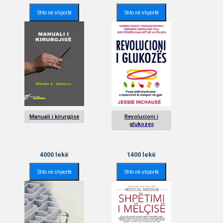
Shto në shportë
Shto në shportë
Manuali i kirurgjise
Revolucioni i
glukozes
4000
lekë
1400
lekë
Shto në shportë
Shto në shportë