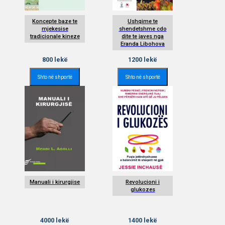
Koncepte baze te
Ushqime te
mjekesise
shendetshme cdo
tradicionale kineze
dite te javes nga
Eranda Libohova
800
lekë
1200
lekë
Shto në shportë
Shto në shportë
Manuali i kirurgjise
Revolucioni i
glukozes
4000
lekë
1400
lekë