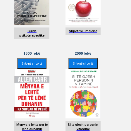
Guida
Shpetimi i melcise
psikoterapeutike
1500
lekë
2000
lekë
Shto në shportë
Shto në shportë
Menyra e lehte per te
Si te gjesh personin
lene duhanin
vitamine