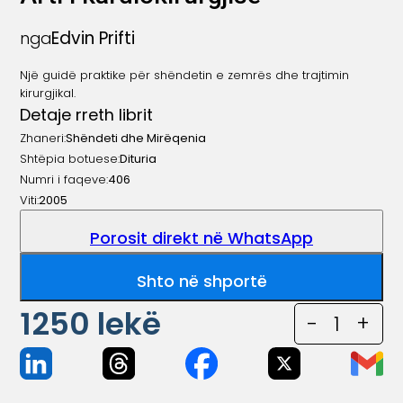
Edvin Prifti
nga
Një guidë praktike për shëndetin e zemrës dhe trajtimin
kirurgjikal.
Detaje rreth librit
Zhaneri:
Shëndeti dhe Mirëqenia
Shtëpia botuese:
Dituria
Numri i faqeve:
406
Viti:
2005
Porosit direkt në WhatsApp
Shto në shportë
1250
lekë
-
1
+