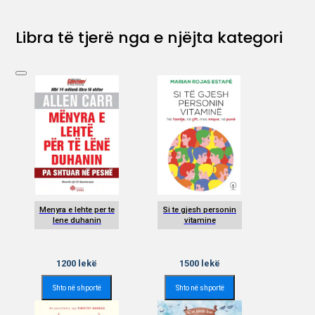
Libra të tjerë nga e njëjta kategori
Menyra e lehte per te
Si te gjesh personin
lene duhanin
vitamine
1200
lekë
1500
lekë
Shto në shportë
Shto në shportë