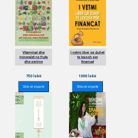
Vitaminat dhe
I vetmi liber qe duhet
mineralet ne fruta
te lexosh per
dhe perime
financat
750
lekë
1000
lekë
Shto në shportë
Shto në shportë