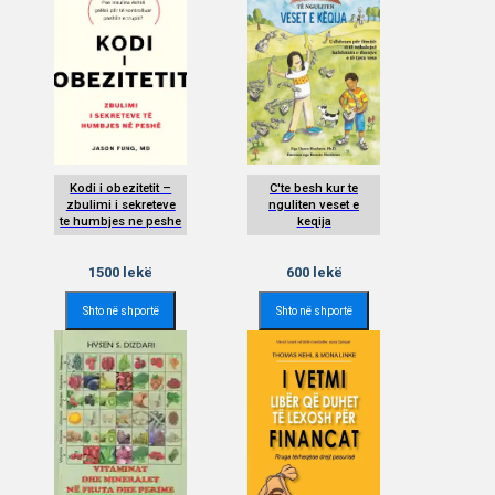
Kodi i obezitetit –
C'te besh kur te
zbulimi i sekreteve
nguliten veset e
te humbjes ne peshe
keqija
1500
lekë
600
lekë
Shto në shportë
Shto në shportë