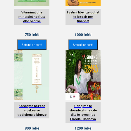
Vitaminat dhe
I vetmi liber qe duhet
mineralet ne fruta
te lexosh per
dhe perime
financat
750
lekë
1000
lekë
Shto në shportë
Shto në shportë
Koncepte baze te
Ushqime te
mjekesise
shendetshme cdo
tradicionale kineze
dite te javes nga
Eranda Libohova
800
lekë
1200
lekë