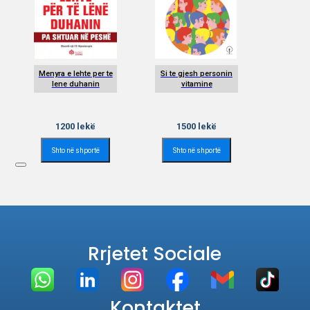
Menyra e lehte per te
Si te gjesh personin
lene duhanin
vitamine
1200
lekë
1500
lekë
Shto në shportë
Shto në shportë
Rrjetet Sociale
Kontaktet