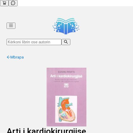
Mbrapa
Arti i kardiokirurgjise