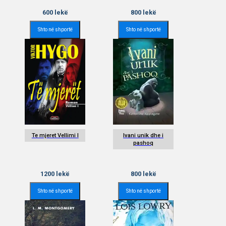
600
lekë
800
lekë
Shto në shportë
Shto në shportë
Te mjeret Vellimi I
Ivani unik dhe i
pashoq
1200
lekë
800
lekë
Shto në shportë
Shto në shportë