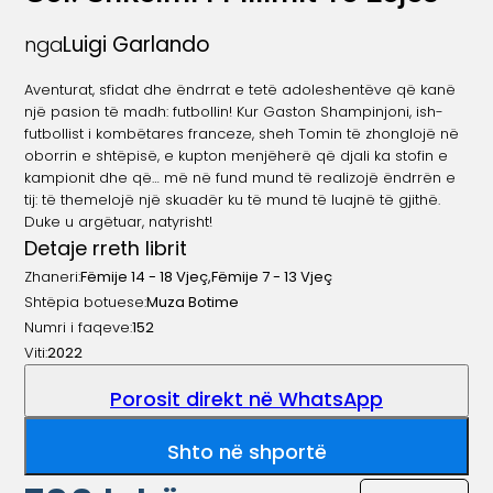
Luigi Garlando
nga
Aventurat, sfidat dhe ëndrrat e tetë adoleshentëve që kanë
një pasion të madh: futbollin! Kur Gaston Shampinjoni, ish-
futbollist i kombëtares franceze, sheh Tomin të zhonglojë në
oborrin e shtëpisë, e kupton menjëherë që djali ka stofin e
kampionit dhe që… më në fund mund të realizojë ëndrrën e
tij: të themelojë një skuadër ku të mund të luajnë të gjithë.
Duke u argëtuar, natyrisht!
Detaje rreth librit
Zhaneri:
Fëmije 14 - 18 Vjeç
,
Fëmije 7 - 13 Vjeç
Shtëpia botuese:
Muza Botime
Numri i faqeve:
152
Viti:
2022
Porosit direkt në WhatsApp
Shto në shportë