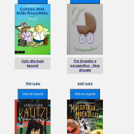
Cufo dhe bubi
Per Engjellin e
kacurel
porsaardhur - libra
dhurate
750
lekë
600
lekë
Shto në shportë
Shto në shportë