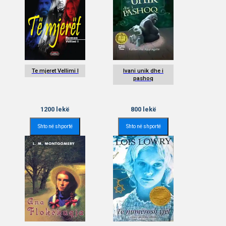
Te mjeret Vellimi I
Ivani unik dhe i
pashoq
1200
lekë
800
lekë
Shto në shportë
Shto në shportë