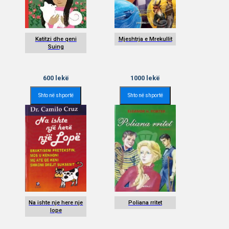
Katitzi dhe qeni
Mjeshtrja e Mrekullit
Suing
600
lekë
1000
lekë
Shto në shportë
Shto në shportë
Na ishte nje here nje
Poliana rritet
lope