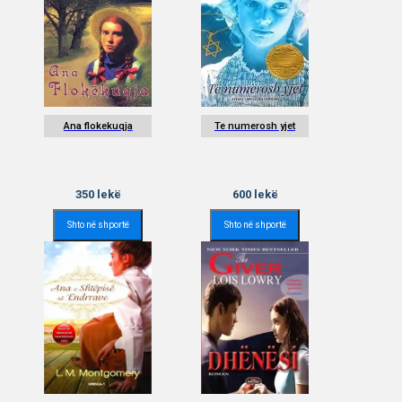
Ana flokekuqja
Te numerosh yjet
350
lekë
600
lekë
Shto në shportë
Shto në shportë