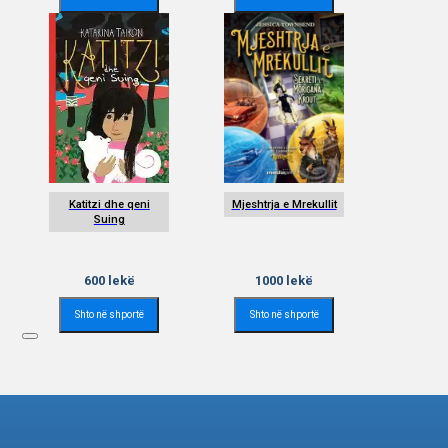
Katitzi dhe qeni
Mjeshtrja e Mrekullit
Suing
600
lekë
1000
lekë
Shto në shportë
Shto në shportë