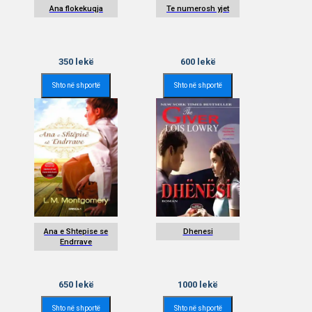
Ana flokekuqja
Te numerosh yjet
350
lekë
600
lekë
Shto në shportë
Shto në shportë
Ana e Shtepise se
Dhenesi
Endrrave
650
lekë
1000
lekë
Shto në shportë
Shto në shportë