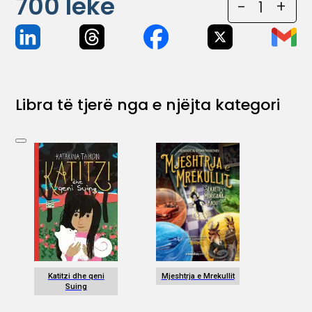
700
lekë
-
1
+
Libra të tjerë nga e njëjta kategori
Katitzi dhe qeni
Mjeshtrja e Mrekullit
Suing