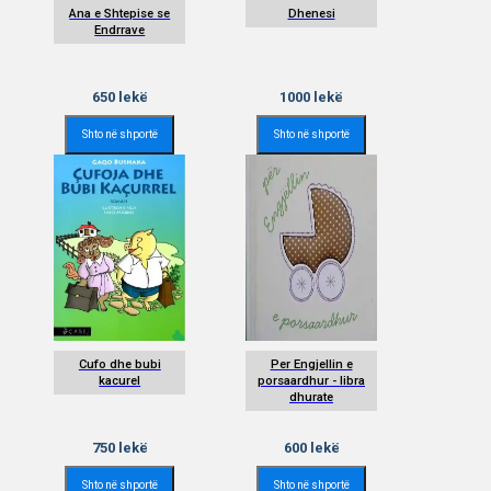
Ana e Shtepise se
Dhenesi
Endrrave
650
lekë
1000
lekë
Shto në shportë
Shto në shportë
Cufo dhe bubi
Per Engjellin e
kacurel
porsaardhur - libra
dhurate
750
lekë
600
lekë
Shto në shportë
Shto në shportë