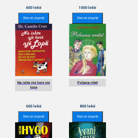
600
lekë
1000
lekë
Shto në shportë
Shto në shportë
Na ishte nje here nje
Poliana rritet
lope
600
lekë
800
lekë
Shto në shportë
Shto në shportë