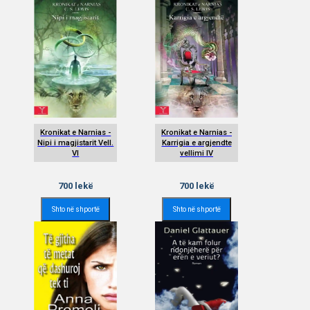
Kronikat e Narnias -
Kronikat e Narnias -
Nipi i magjistarit Vell.
Karrigia e argjendte
VI
vellimi IV
700
lekë
700
lekë
Shto në shportë
Shto në shportë