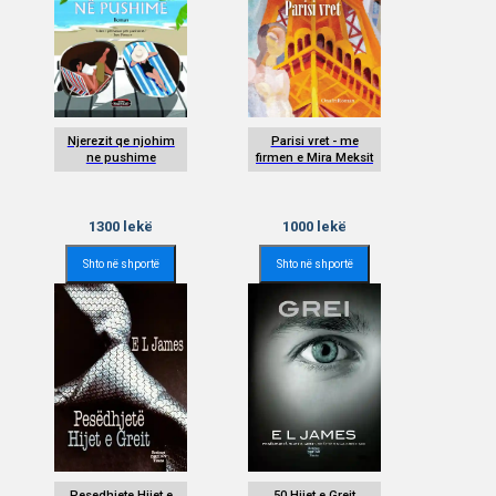
Njerezit qe njohim
Parisi vret - me
ne pushime
firmen e Mira Meksit
1300
lekë
1000
lekë
Shto në shportë
Shto në shportë
Pesedhjete Hijet e
50 Hijet e Greit