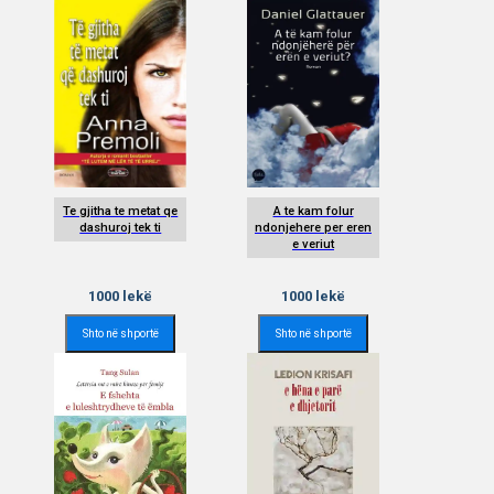
Te gjitha te metat qe
A te kam folur
dashuroj tek ti
ndonjehere per eren
e veriut
1000
lekë
1000
lekë
Shto në shportë
Shto në shportë