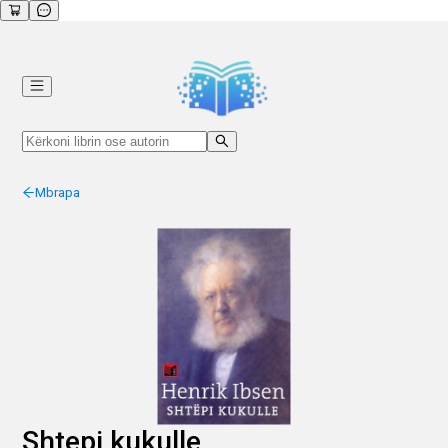
Mbrapa
Shtepi kukulle