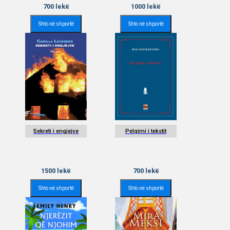
700
lekë
1000
lekë
Shto në shportë
Shto në shportë
Sekreti i engjejve
Pelqimi i tekstit
1500
lekë
700
lekë
Shto në shportë
Shto në shportë