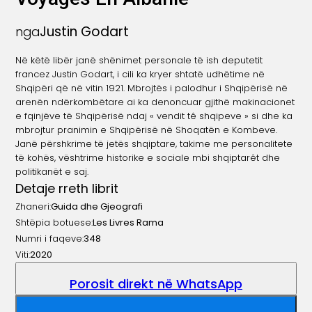
Justin Godart
nga
Në këtë libër janë shënimet personale të ish deputetit
francez Justin Godart, i cili ka kryer shtatë udhëtime në
Shqipëri që në vitin 1921. Mbrojtës i palodhur i Shqipërisë në
arenën ndërkombëtare ai ka denoncuar gjithë makinacionet
e fqinjëve të Shqipërisë ndaj « vendit tê shqipeve » si dhe ka
mbrojtur pranimin e Shqipërisë në Shoqatën e Kombeve.
Janë përshkrime të jetës shqiptare, takime me personalitete
të kohës, vështrime historike e sociale mbi shqiptarêt dhe
politikanët e saj.
Detaje rreth librit
Zhaneri:
Guida dhe Gjeografi
Shtëpia botuese:
Les Livres Rama
Numri i faqeve:
348
Viti:
2020
Porosit direkt në WhatsApp