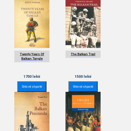
Twenty Years Of
The Balkan Trail
Balkan Tangle
1700
lekë
1500
lekë
Shto në shportë
Shto në shportë