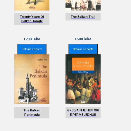
Twenty Years Of
The Balkan Trail
Balkan Tangle
1700
lekë
1500
lekë
Shto në shportë
Shto në shportë
The Balkan
GREQIA NJE HISTORI
Peninsula
E PERMBLEDHUR