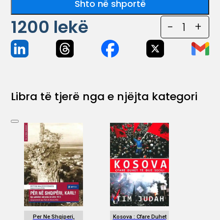
Shto në shportë
1200
lekë
-
1
+
Libra të tjerë nga e njëjta kategori
Per Ne Shqiperi,
Kosova : Cfare Duhet