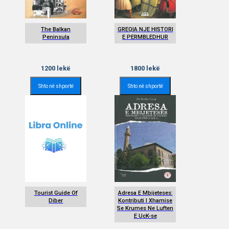
The Balkan
GREQIA NJE HISTORI
Peninsula
E PERMBLEDHUR
1200
lekë
1800
lekë
Shto në shportë
Shto në shportë
Tourist Guide Of
Adresa E Mbijeteses:
Diber
Kontributi I Xhamise
Se Krumes Ne Luften
E UcK-se