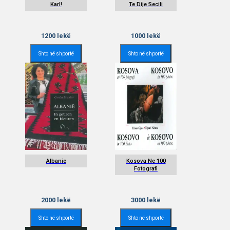
Karl!
Te Dije Secili
1200
lekë
1000
lekë
Shto në shportë
Shto në shportë
Albanie
Kosova Ne 100
Fotografi
2000
lekë
3000
lekë
Shto në shportë
Shto në shportë