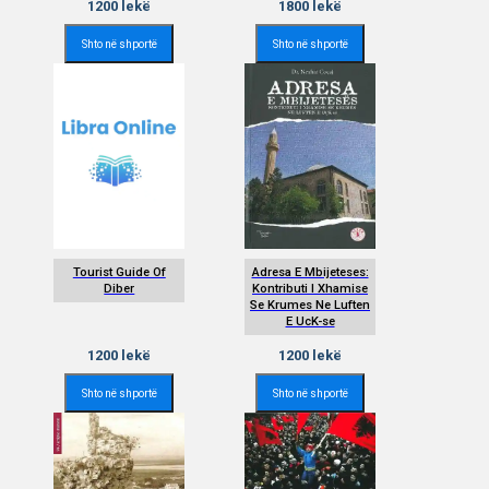
1200
lekë
1800
lekë
Shto në shportë
Shto në shportë
Tourist Guide Of
Adresa E Mbijeteses:
Diber
Kontributi I Xhamise
Se Krumes Ne Luften
E UcK-se
1200
lekë
1200
lekë
Shto në shportë
Shto në shportë