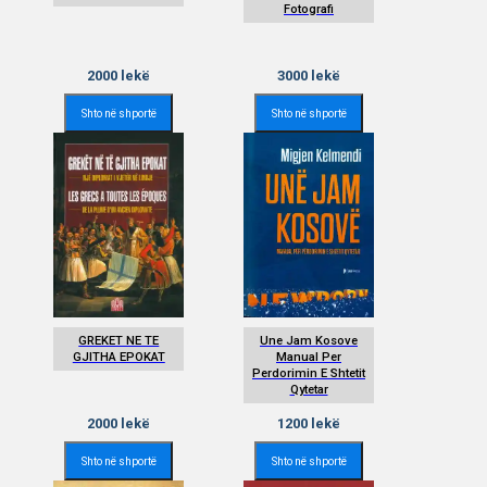
Fotografi
2000
lekë
3000
lekë
Shto në shportë
Shto në shportë
GREKET NE TE
Une Jam Kosove
GJITHA EPOKAT
Manual Per
Perdorimin E Shtetit
Qytetar
2000
lekë
1200
lekë
Shto në shportë
Shto në shportë