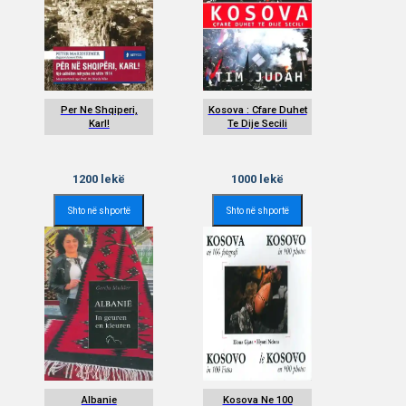
Per Ne Shqiperi,
Kosova : Cfare Duhet
Karl!
Te Dije Secili
1200
lekë
1000
lekë
Shto në shportë
Shto në shportë
Albanie
Kosova Ne 100