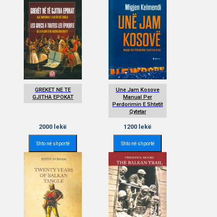
GREKET NE TE
Une Jam Kosove
GJITHA EPOKAT
Manual Per
Perdorimin E Shtetit
Qytetar
2000
lekë
1200
lekë
Shto në shportë
Shto në shportë