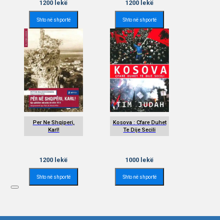
1200
lekë
1200
lekë
Shto në shportë
Shto në shportë
Per Ne Shqiperi,
Kosova : Cfare Duhet
Karl!
Te Dije Secili
1200
lekë
1000
lekë
Shto në shportë
Shto në shportë