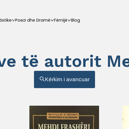
tistike
Poezi dhe Dramë
Fëmijë
Blog
ave të autorit M
Kërkim i avancuar