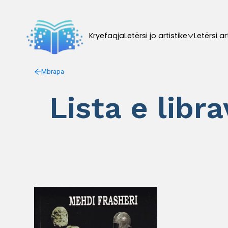
Kryefaqja
Letërsi jo artistike
Letërsi ar
Mbrapa
Lista e libr