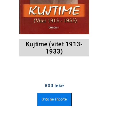
Kujtime (vitet 1913-
1933)
800
lekë
Shto në shportë