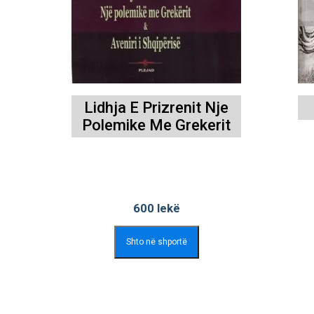
Lidhja E Prizrenit Nje
Polemike Me Grekerit
600
lekë
Shto në shportë