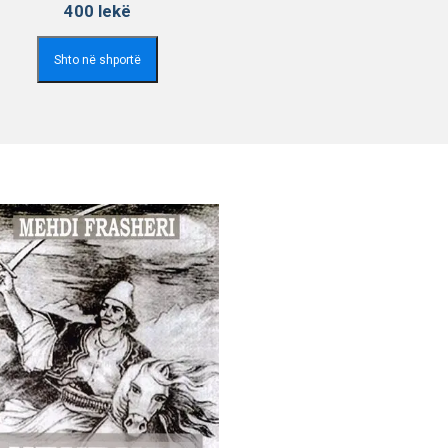
400
lekë
Shto në shportë