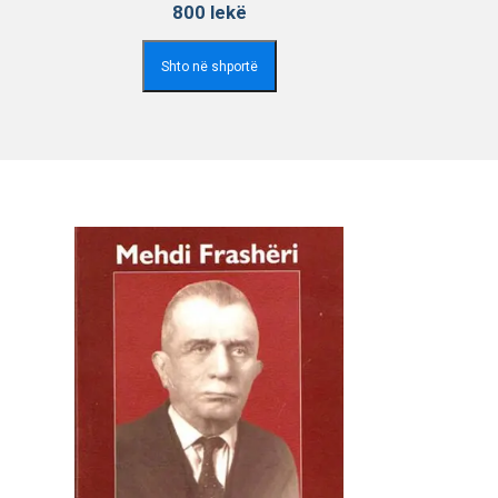
800
lekë
Shto në shportë