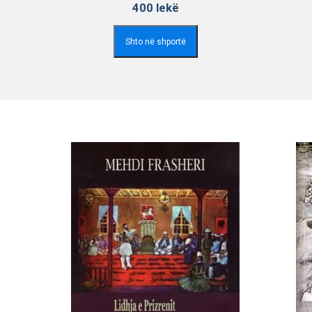
400
lekë
Shto në shportë