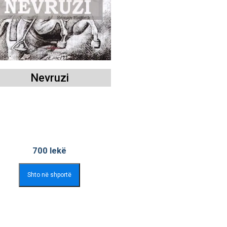
Nevruzi
700
lekë
Shto në shportë