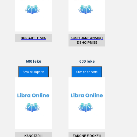
BURGJET E MIA
KUSH JANE ANMIQT
E SHQIPNISE
600
lekë
600
lekë
Shto në shportë
Shto në shportë
KANGTARI I
ZAKONE E DOKE II