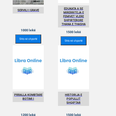
EDUKATA A SE
SERVILI I GRAVE
MIRERRITEJA E
FEMIVET VLERE
SHPIRTERORE
THANA E THASHA
1000
lekë
1500
lekë
Shto në shportë
Shto në shportë
PRRALLA KOMBTARE
HISTORIJA E
BOTIMI I
POPULLIT
SHQIPTAR
1200
lekë
1500
lekë