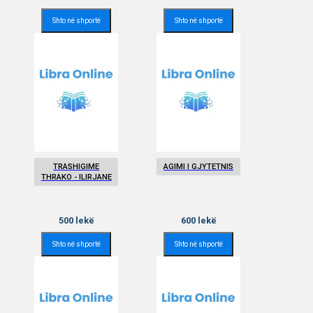
Shto në shportë
Shto në shportë
TRASHIGIME
AGIMI I GJYTETNIS
THRAKO - ILIRJANE
500
lekë
600
lekë
Shto në shportë
Shto në shportë