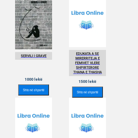
EDUKATA A SE
SERVILI I GRAVE
MIRERRITEJA E
FEMIVET VLERE
SHPIRTERORE
THANA E THASHA
1000
lekë
1500
lekë
Shto në shportë
Shto në shportë