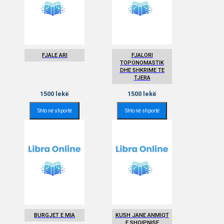
FJALE ARI
FJALORI
TOPONOMASTIK
DHE SHKRIME TE
TJERA
1500
lekë
1500
lekë
Shto në shportë
Shto në shportë
BURGJET E MIA
KUSH JANE ANMIQT
E SHQIPNISE