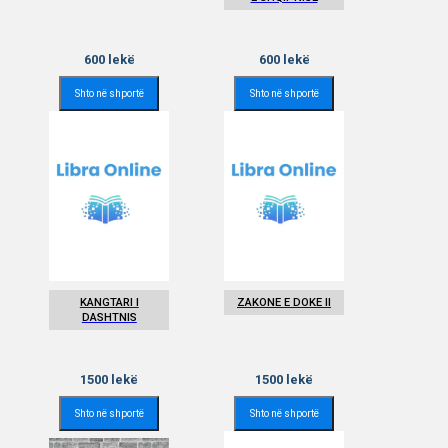
600
lekë
600
lekë
Shto në shportë
Shto në shportë
KANGTARI I
ZAKONE E DOKE II
DASHTNIS
1500
lekë
1500
lekë
Shto në shportë
Shto në shportë