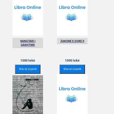
KANGTARI I
ZAKONE E DOKE II
DASHTNIS
1500
lekë
1500
lekë
Shto në shportë
Shto në shportë