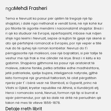
Mehdi Frasheri
nga
Tema e Nevruzit ka pasur për qëllim të tregojë një tip
shqiptari, i dalë nga rrethanat e vendit tonë, në një kohë kur
po fillonte të agonte mendimi i nacionalizmit shqiptar. Brezi i
ri që ka studiuar në Evropë, sipërfaqsisht, mbase nuk ndjen
shijë nga leximi i Nevruzit, sepse ai kujton të gjejë një skenë si
ato që përfshijnë romancat e Evropës, por një vepër e tillë
nuk do të quhej një roman kombëtar. Nevruzi do t'i
përngjasonte një malësori, ose një bajraktari, si për tallje të
veshur me një frak e me cilindër në krye. Brezi i ri këtu e ka
gabimin. Shqipëria gjithmonë ka pasur një aristokrat të
maleve, zakone fisnike, petka artistike edhe madhështore,
jetë patriarkale, sjellje bujare, inteligjencë natyrale, gjithë
këto formojnë një grumbull faktorësh, të cilat përgatitsin
njerëz për t' i bërë vezir në Stamboll, si Gyperlit, princ në
Vllahi si Gjikët, kryetar republike në Athinë, si Kundërjoti etj.
Heroi i romancës sonë, Nevruzi, formon një tip si burrat e
sipër përmendur, por që ka dalë në dritë në periudhën që
takon në mes të viteve 1856-1878.
Detaje rreth librit