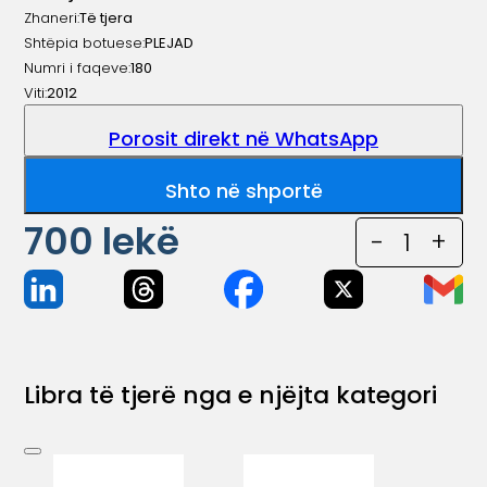
Zhaneri:
Të tjera
Shtëpia botuese:
PLEJAD
Numri i faqeve:
180
Viti:
2012
Porosit direkt në WhatsApp
Shto në shportë
700
lekë
-
1
+
Libra të tjerë nga e njëjta kategori