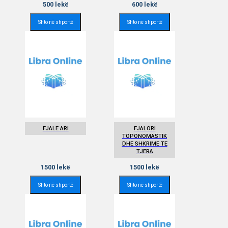
500
lekë
600
lekë
Shto në shportë
Shto në shportë
FJALE ARI
FJALORI
TOPONOMASTIK
DHE SHKRIME TE
TJERA
1500
lekë
1500
lekë
Shto në shportë
Shto në shportë