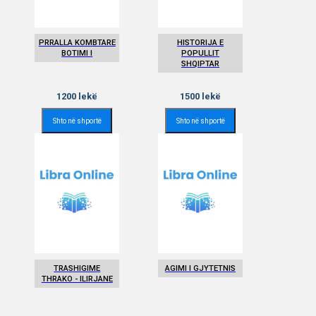
PRRALLA KOMBTARE
HISTORIJA E
BOTIMI I
POPULLIT
SHQIPTAR
1200
lekë
1500
lekë
Shto në shportë
Shto në shportë
TRASHIGIME
AGIMI I GJYTETNIS
THRAKO - ILIRJANE