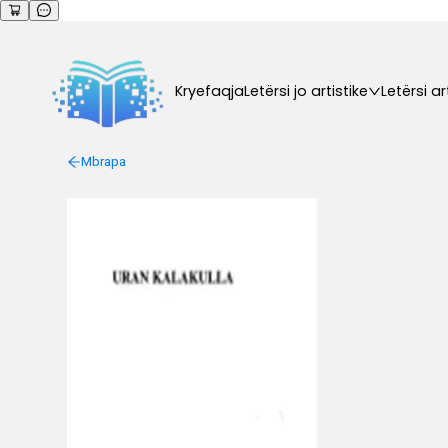
Kryefaqja
Letërsi jo artistike
Letërsi ar
Mbrapa