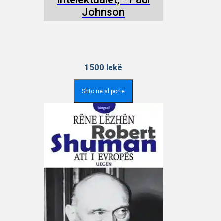
Johnson
1500
lekë
Shto në shportë