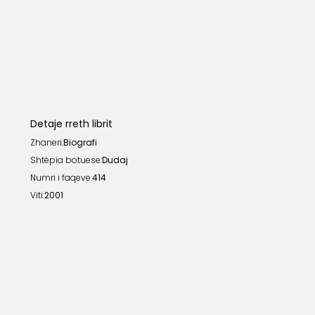
Detaje rreth librit
Zhaneri:
Biografi
Shtëpia botuese:
Dudaj
Numri i faqeve:
414
Viti:
2001