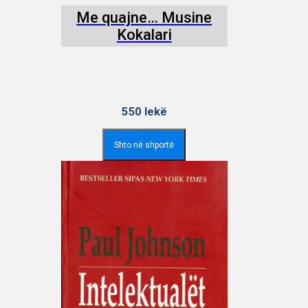
Me quajne… Musine
Kokalari
550
lekë
Shto në shportë