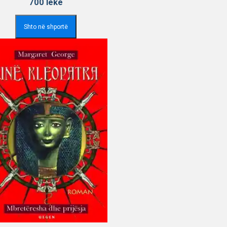
700
lekë
Shto në shportë