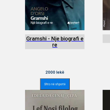
Gramshi - Nje biografi e
re
2000
lekë
Shto në shportë