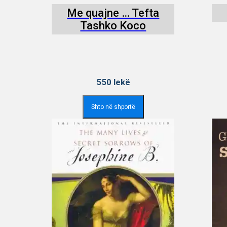
Me quajne … Tefta
Tashko Koco
550
lekë
Shto në shportë