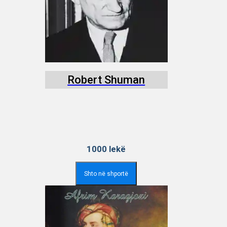
Robert Shuman
1000
lekë
Shto në shportë