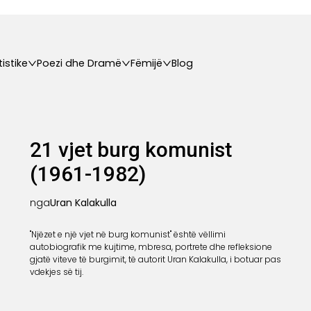
tistike
Poezi dhe Dramë
Fëmijë
Blog
21 vjet burg komunist
(1961-1982)
nga
Uran Kalakulla
"Njëzet e një vjet në burg komunist" është vëllimi
autobiografik me kujtime, mbresa, portrete dhe refleksione
gjatë viteve të burgimit, të autorit Uran Kalakulla, i botuar pas
vdekjes së tij.