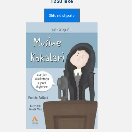
1250
lekë
Shto në shportë