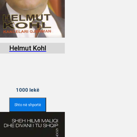
Helmut Kohl
1000
lekë
Shto në shportë