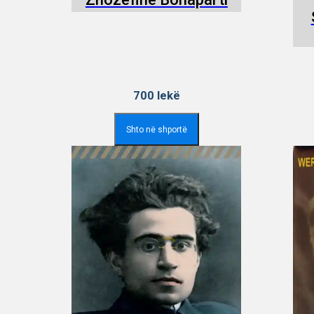
700
lekë
Shto në shportë