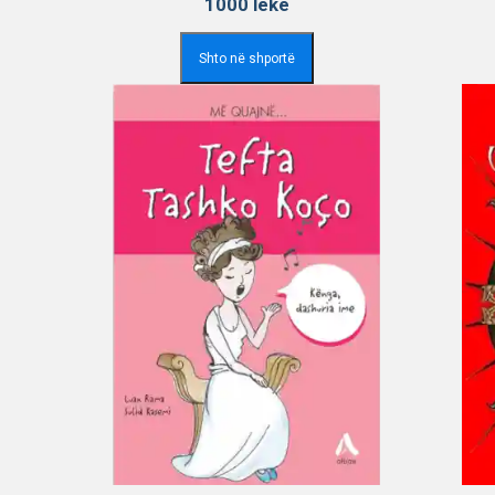
1000
lekë
Shto në shportë