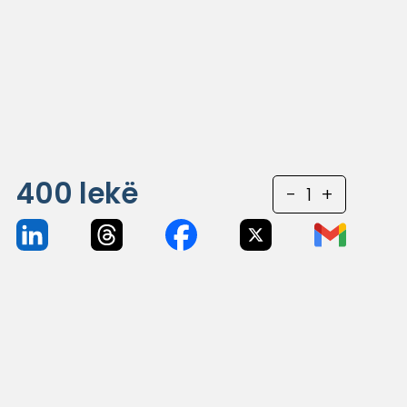
400
lekë
-
1
+