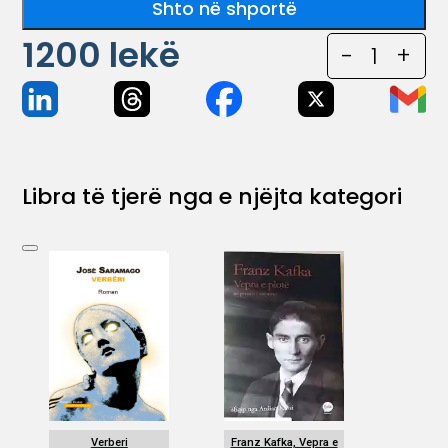
Shto në shportë
1200
lekë
-
1
+
Libra të tjerë nga e njëjta kategori
Verberi
Franz Kafka, Vepra e