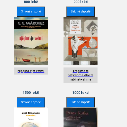
800
lekë
900
lekë
Shto në shportë
Shto në shportë
Njeqind vjet vetmi
Tregime te
natyrshme dhe te
mbinatyrshme
1500
lekë
1000
lekë
Shto në shportë
Shto në shportë