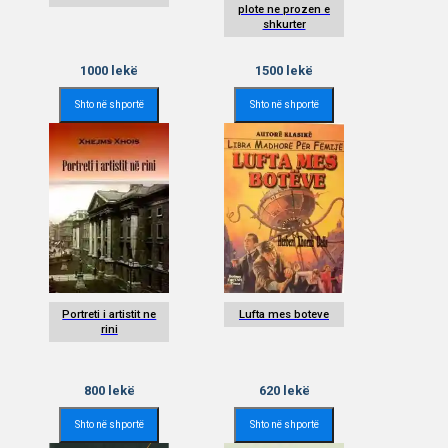
plote ne prozen e
shkurter
1000
lekë
1500
lekë
Shto në shportë
Shto në shportë
Portreti i artistit ne
Lufta mes boteve
rini
800
lekë
620
lekë
Shto në shportë
Shto në shportë