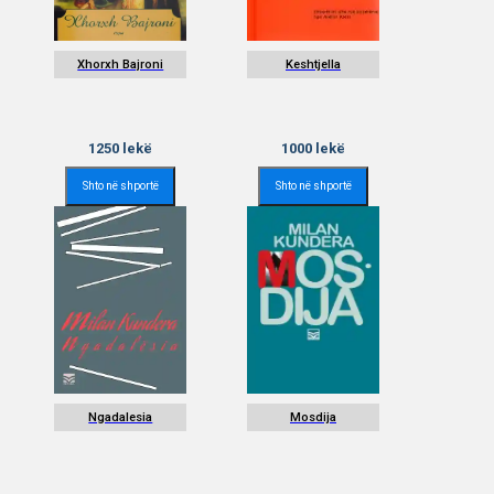
Xhorxh Bajroni
Keshtjella
1250
lekë
1000
lekë
Shto në shportë
Shto në shportë
Ngadalesia
Mosdija