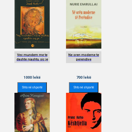
Vec mundem me te
Ne oren moderne te
dashte njashtu sic je
perendive
1000
lekë
700
lekë
Shto në shportë
Shto në shportë