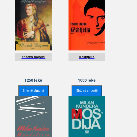
Xhorxh Bajroni
Keshtjella
1250
lekë
1000
lekë
Shto në shportë
Shto në shportë