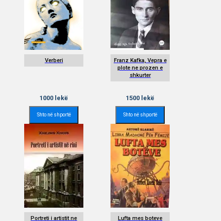
Verberi
Franz Kafka, Vepra e
plote ne prozen e
shkurter
1000
lekë
1500
lekë
Shto në shportë
Shto në shportë
Portreti i artistit ne
Lufta mes boteve