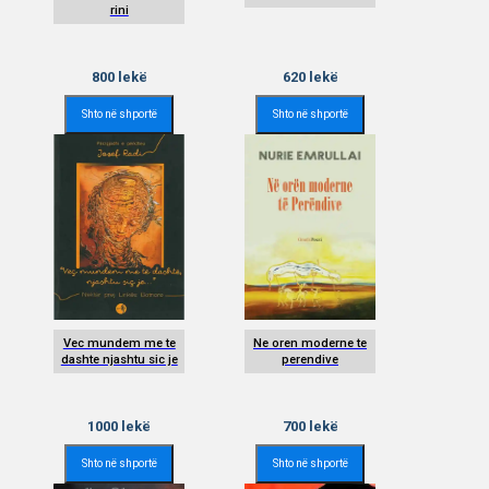
rini
800
lekë
620
lekë
Shto në shportë
Shto në shportë
Vec mundem me te
Ne oren moderne te
dashte njashtu sic je
perendive
1000
lekë
700
lekë
Shto në shportë
Shto në shportë