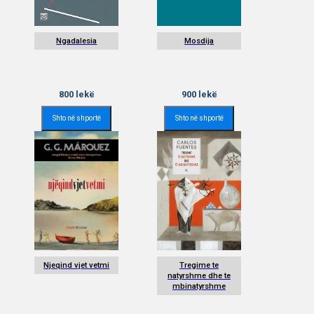
Ngadalesia
Mosdija
800
lekë
900
lekë
Shto në shportë
Shto në shportë
Njeqind vjet vetmi
Tregime te
natyrshme dhe te
mbinatyrshme