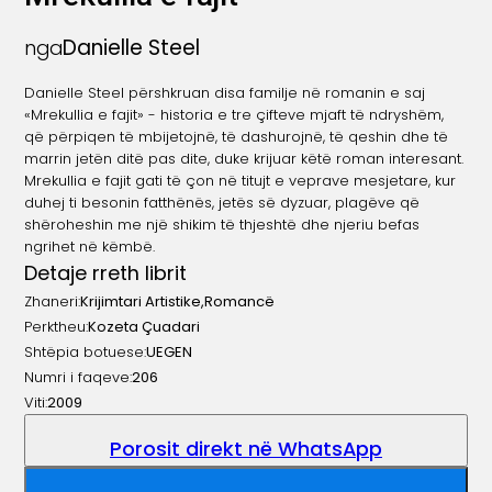
Danielle Steel
nga
Danielle Steel përshkruan disa familje në romanin e saj
«Mrekullia e fajit» - historia e tre çifteve mjaft të ndryshëm,
që përpiqen të mbijetojnë, të dashurojnë, të qeshin dhe të
marrin jetën ditë pas dite, duke krijuar këtë roman interesant.
Mrekullia e fajit gati të çon në titujt e veprave mesjetare, kur
duhej ti besonin fatthënës, jetës së dyzuar, plagëve që
shëroheshin me një shikim të thjeshtë dhe njeriu befas
ngrihet në këmbë.
Detaje rreth librit
Zhaneri:
Krijimtari Artistike
,
Romancë
Perktheu:
Kozeta Çuadari
Shtëpia botuese:
UEGEN
Numri i faqeve:
206
Viti:
2009
Porosit direkt në WhatsApp