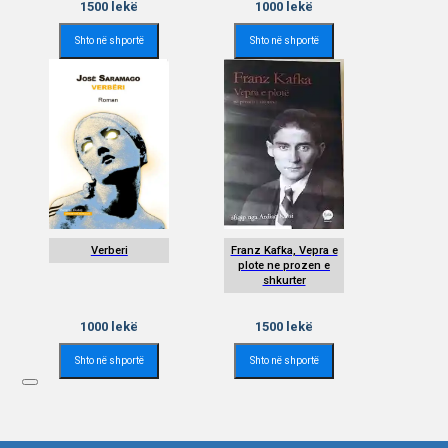
1500
lekë
1000
lekë
Shto në shportë
Shto në shportë
Verberi
Franz Kafka, Vepra e
plote ne prozen e
shkurter
1000
lekë
1500
lekë
Shto në shportë
Shto në shportë