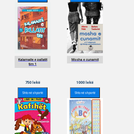
Kalamajte e pallatit
Mosha e cunamit
tim 1
750
lekë
1000
lekë
Shto në shportë
Shto në shportë