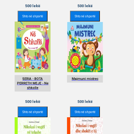
500
lekë
500
lekë
Shto në shportë
Shto në shportë
SERIA - BOTA
Majmuni mistrec
PERRETH MEJE - Ne
shkolle
500
lekë
500
lekë
Shto në shportë
Shto në shportë