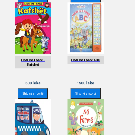
Libri im i pare -
Libri im i pare ABC
Kafshet
500
lekë
1500
lekë
Shto në shportë
Shto në shportë