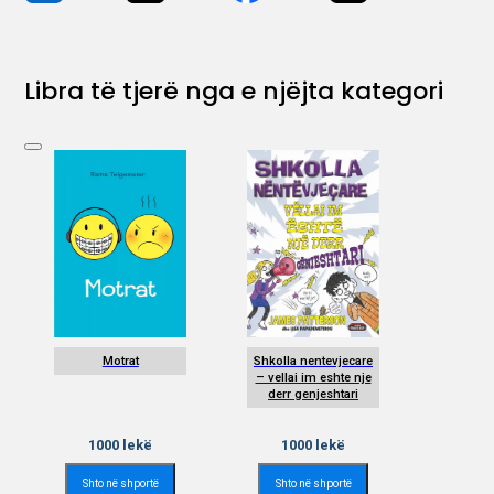
Libra të tjerë nga e njëjta kategori
Motrat
Shkolla nentevjecare
– vellai im eshte nje
derr genjeshtari
1000
lekë
1000
lekë
Shto në shportë
Shto në shportë