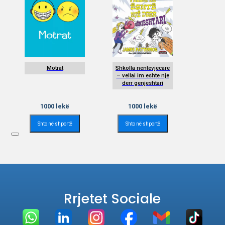
Motrat
Shkolla nentevjecare
– vellai im eshte nje
derr genjeshtari
1000
lekë
1000
lekë
Shto në shportë
Shto në shportë
Rrjetet Sociale