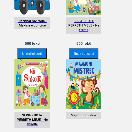
Liberthat me rrota -
SERIA - BOTA
Makina e policise
PERRETH MEJE - Ne
ferme
500
lekë
500
lekë
Shto në shportë
Shto në shportë
SERIA - BOTA
Majmuni mistrec
PERRETH MEJE - Ne
shkolle