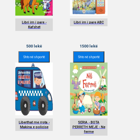
Libri im i pare -
Libri im i pare ABC
Kafshet
500
lekë
1500
lekë
Shto në shportë
Shto në shportë
Liberthat me rrota -
SERIA - BOTA
Makina e policise
PERRETH MEJE - Ne
ferme