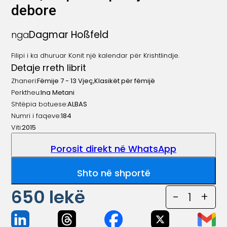
debore
Dagmar Hoßfeld
nga
Filipi i ka dhuruar Konit një kalendar për Krishtlindje.
Detaje rreth librit
Zhaneri:
Fëmije 7 - 13 Vjeç
,
Klasikët për fëmijë
Perktheu:
Ina Metani
Shtëpia botuese:
ALBAS
Numri i faqeve:
184
Viti:
2015
Porosit direkt në WhatsApp
Shto në shportë
650
lekë
-
1
+