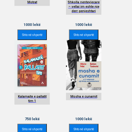
Motrat
Shkolla nentevjecare
– vellai im eshte nje
derr genjeshtari
1000
lekë
1000
lekë
Shto në shportë
Shto në shportë
Kalamajte e pallatit
Mosha e cunamit
tim 1
750
lekë
1000
lekë
Shto në shportë
Shto në shportë