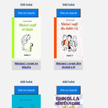
500
lekë
500
lekë
Shto në shportë
Shto në shportë
Nikolasi i vogel ne
Nikolasi i vogel dhe
telashe
shoket e tij
600
lekë
600
lekë
Shto në shportë
Shto në shportë