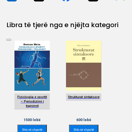
Libra të tjerë nga e njëjta kategori
Fiziologjia e sportit
Strukturat sintaksore
– Periodizimi i
trajnimit
1500
lekë
600
lekë
Shto në shportë
Shto në shportë