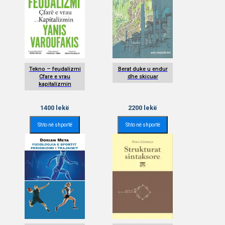
Tekno – feudalizmi
Berat duke u endur
Cfare e vrau
dhe skicuar
kapitalizmin
1400
lekë
2200
lekë
Shto në shportë
Shto në shportë