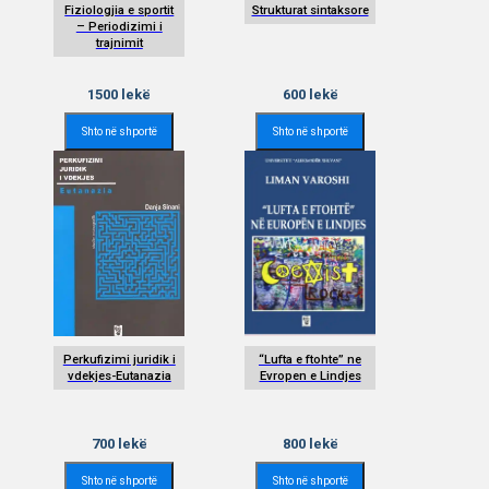
Fiziologjia e sportit
Strukturat sintaksore
– Periodizimi i
trajnimit
1500
lekë
600
lekë
Shto në shportë
Shto në shportë
Perkufizimi juridik i
“Lufta e ftohte” ne
vdekjes-Eutanazia
Evropen e Lindjes
700
lekë
800
lekë
Shto në shportë
Shto në shportë