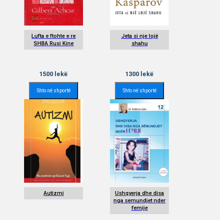
Lufta e ftohte e re
Jeta si nje lojë
SHBA Rusi Kine
shahu
1500
lekë
1300
lekë
Shto në shportë
Shto në shportë
Autizmi
Ushqyerja dhe disa
nga semundjet nder
femije