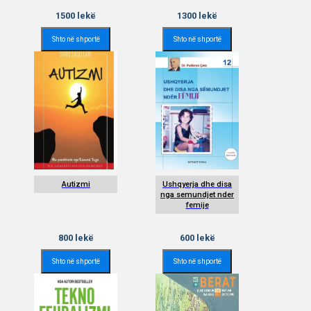
1500
lekë
1300
lekë
Shto në shportë
Shto në shportë
Autizmi
Ushqyerja dhe disa
nga semundjet nder
femije
800
lekë
600
lekë
Shto në shportë
Shto në shportë