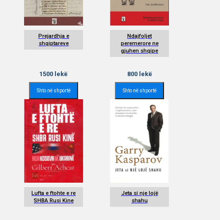
Prejardhja e
Ndajfoljet
shqiptareve
peremerore ne
gjuhen shqipe
1500
lekë
800
lekë
Shto në shportë
Shto në shportë
Lufta e ftohte e re
Jeta si nje lojë
SHBA Rusi Kine
shahu