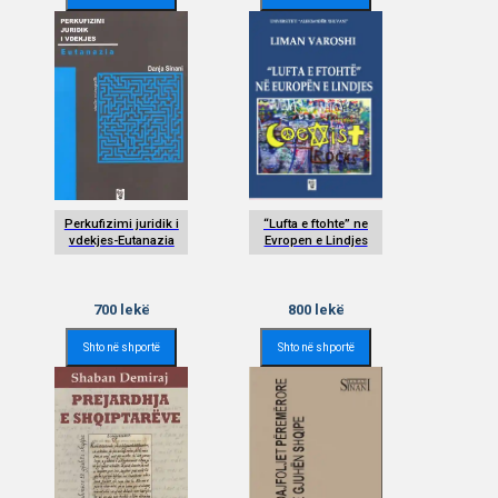
Perkufizimi juridik i
“Lufta e ftohte” ne
vdekjes-Eutanazia
Evropen e Lindjes
700
lekë
800
lekë
Shto në shportë
Shto në shportë