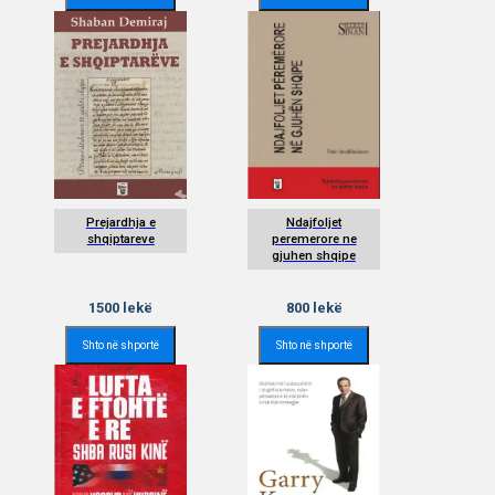
Prejardhja e
Ndajfoljet
shqiptareve
peremerore ne
gjuhen shqipe
1500
lekë
800
lekë
Shto në shportë
Shto në shportë