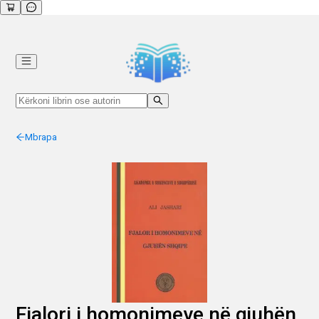
Mbrapa
Fjalori i homonimeve në gjuhën