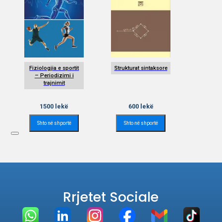
Fiziologjia e sportit
Strukturat sintaksore
– Periodizimi i
trajnimit
1500
lekë
600
lekë
Shto në shportë
Shto në shportë
Rrjetet Sociale