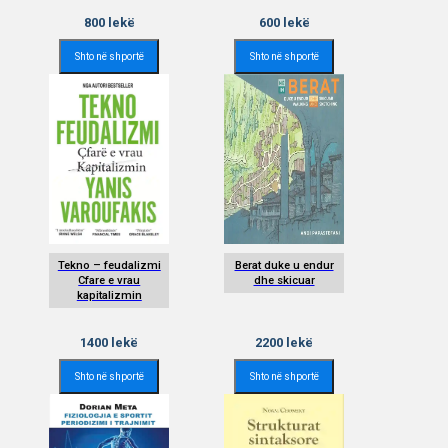
800
lekë
600
lekë
Shto në shportë
Shto në shportë
Tekno – feudalizmi
Berat duke u endur
Cfare e vrau
dhe skicuar
kapitalizmin
1400
lekë
2200
lekë
Shto në shportë
Shto në shportë