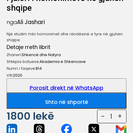
shqipe
Ali Jashari
nga
Një studim mbi homonimet dhe rëndësinë e tyre në gjuhën
shqipe.
Detaje rreth librit
Zhaneri:
Shkencë dhe Natyra
Shtëpia botuese:
Akademia e Shkencave
Numri i faqeve:
814
Viti:
2020
Porosit direkt në WhatsApp
Shto në shportë
1800
lekë
-
1
+