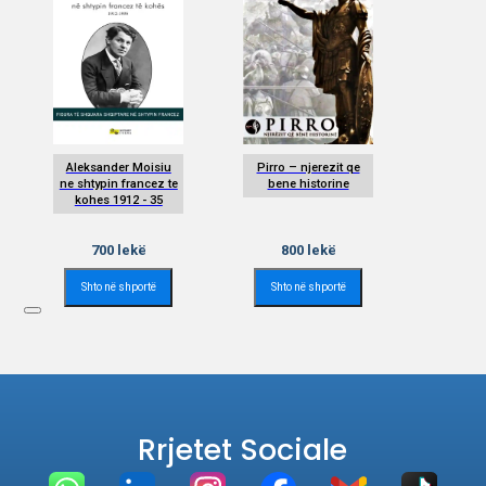
Aleksander Moisiu
Pirro – njerezit qe
ne shtypin francez te
bene historine
kohes 1912 - 35
700
lekë
800
lekë
Shto në shportë
Shto në shportë
Rrjetet Sociale