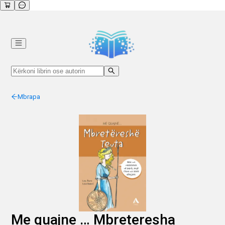
Mbrapa
Me quajne … Mbreteresha