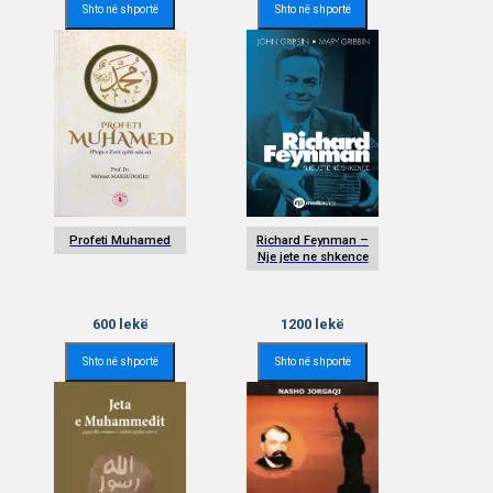
Shto në shportë
Shto në shportë
Profeti Muhamed
Richard Feynman –
Nje jete ne shkence
600
lekë
1200
lekë
Shto në shportë
Shto në shportë