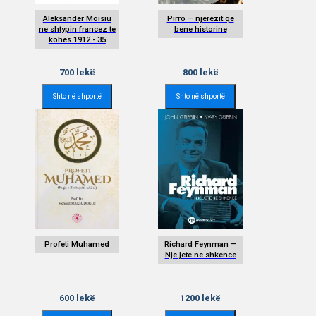
Aleksander Moisiu
Pirro – njerezit qe
ne shtypin francez te
bene historine
kohes 1912 - 35
700
lekë
800
lekë
Shto në shportë
Shto në shportë
Profeti Muhamed
Richard Feynman –
Nje jete ne shkence
600
lekë
1200
lekë