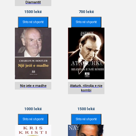
Diamantit
1500
lekë
700
lekë
Shto në shportë
Shto në shportë
Nje jete e madhe
Ataturk, rilindja e nje
kombi
1000
lekë
1500
lekë
Shto në shportë
Shto në shportë