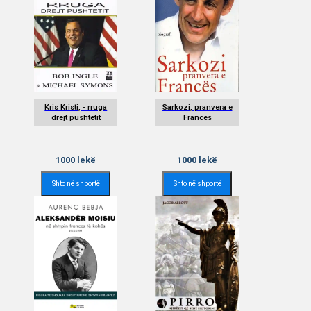
Kris Kristi, - rruga
Sarkozi, pranvera e
drejt pushtetit
Frances
1000
lekë
1000
lekë
Shto në shportë
Shto në shportë