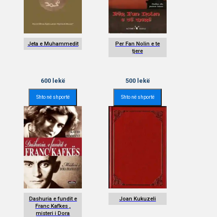
Jeta e Muhammedit
Per Fan Nolin e te
tjere
600
lekë
500
lekë
Shto në shportë
Shto në shportë
Dashuria e fundit e
Joan Kukuzeli
Franc Kafkes ,
misteri i Dora