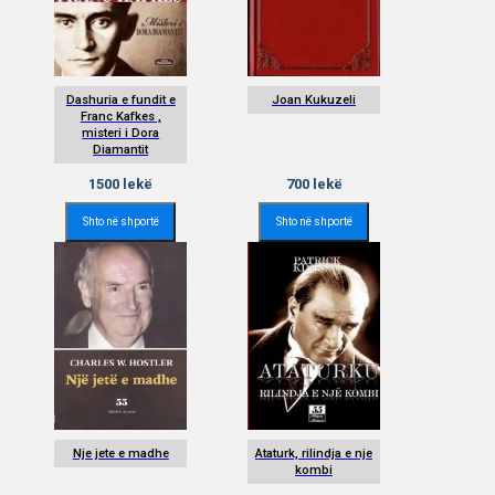
Dashuria e fundit e
Joan Kukuzeli
Franc Kafkes ,
misteri i Dora
Diamantit
1500
lekë
700
lekë
Shto në shportë
Shto në shportë
Nje jete e madhe
Ataturk, rilindja e nje
kombi