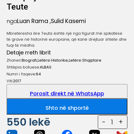
Teute
Luan Rama
,
Sulid Kasemi
nga
Mbretëresha ilire Teuta është një nga figurat më spikatëse
të grave në historinë europiane, që kanë drejtuar shtete dhe
fuqi të mëdha.
Detaje rreth librit
Zhaneri:
Biografi
,
Letërsi Historike
,
Letërsi Shqiptare
Shtëpia botuese:
ALBAS
Numri i faqeve:
64
Viti:
2017
Porosit direkt në WhatsApp
Shto në shportë
550
lekë
-
1
+