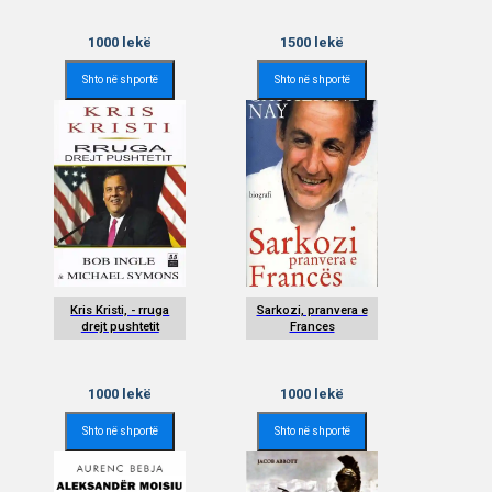
1000
lekë
1500
lekë
Shto në shportë
Shto në shportë
Kris Kristi, - rruga
Sarkozi, pranvera e
drejt pushtetit
Frances
1000
lekë
1000
lekë
Shto në shportë
Shto në shportë