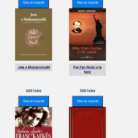
Shto në shportë
Shto në shportë
Jeta e Muhammedit
Per Fan Nolin e te
tjere
600
lekë
500
lekë
Shto në shportë
Shto në shportë