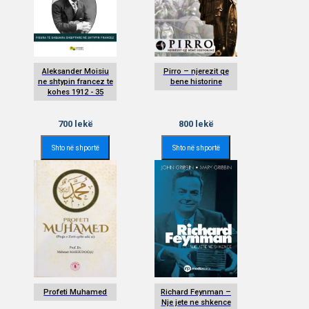
Aleksander Moisiu
Pirro – njerezit qe
ne shtypin francez te
bene historine
kohes 1912 - 35
700
lekë
800
lekë
Shto në shportë
Shto në shportë
Profeti Muhamed
Richard Feynman –
Nje jete ne shkence