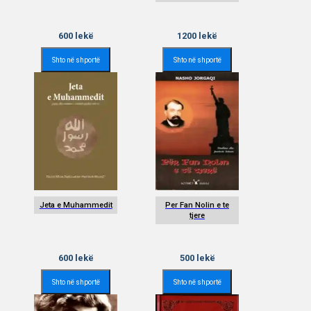
600
lekë
1200
lekë
Shto në shportë
Shto në shportë
Jeta e Muhammedit
Per Fan Nolin e te
tjere
600
lekë
500
lekë
Shto në shportë
Shto në shportë