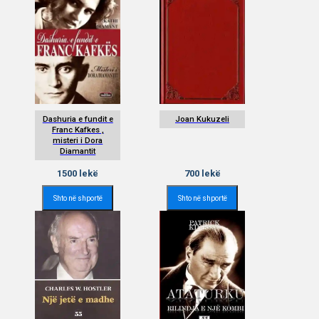
Dashuria e fundit e
Joan Kukuzeli
Franc Kafkes ,
misteri i Dora
Diamantit
1500
lekë
700
lekë
Shto në shportë
Shto në shportë