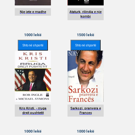
Nje jete e madhe
Ataturk, rilindja e nje
kombi
1000
lekë
1500
lekë
Shto në shportë
Shto në shportë
Kris Kristi, - rruga
Sarkozi, pranvera e
drejt pushtetit
Frances
1000
lekë
1000
lekë