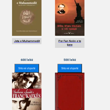
Jeta e Muhammedit
Per Fan Nolin e te
tjere
600
lekë
500
lekë
Shto në shportë
Shto në shportë