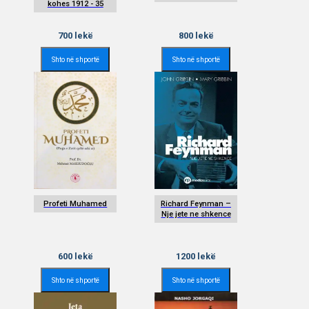
kohes 1912 - 35
700
lekë
800
lekë
Shto në shportë
Shto në shportë
Profeti Muhamed
Richard Feynman –
Nje jete ne shkence
600
lekë
1200
lekë
Shto në shportë
Shto në shportë