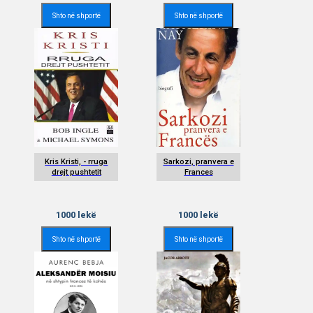
Shto në shportë
Shto në shportë
Kris Kristi, - rruga
Sarkozi, pranvera e
drejt pushtetit
Frances
1000
lekë
1000
lekë
Shto në shportë
Shto në shportë