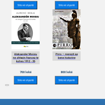
Shto në shportë
Shto në shportë
Aleksander Moisiu
Pirro – njerezit qe
ne shtypin francez te
bene historine
kohes 1912 - 35
700
lekë
800
lekë
Shto në shportë
Shto në shportë