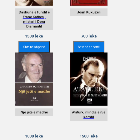
Dashuria e fundit e
Joan Kukuzeli
Franc Kafkes ,
misteri i Dora
Diamantit
1500
lekë
700
lekë
Shto në shportë
Shto në shportë
Nje jete e madhe
Ataturk, rilindja e nje
kombi
1000
lekë
1500
lekë