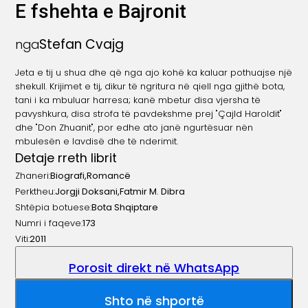
E fshehta e Bajronit
Stefan Cvajg
nga
Jeta e tij u shua dhe që nga ajo kohë ka kaluar pothuajse një
shekull. Krijimet e tij, dikur të ngritura në qiell nga gjithë bota,
tani i ka mbuluar harresa; kanë mbetur disa vjersha të
pavyshkura, disa strofa të pavdekshme prej "Çajld Haroldit"
dhe "Don Zhuanit", por edhe ato janë ngurtësuar nën
mbulesën e lavdisë dhe të nderimit.
Detaje rreth librit
Zhaneri:
Biografi
,
Romancë
Perktheu:
Jorgji Doksani
,
Fatmir M. Dibra
Shtëpia botuese:
Bota Shqiptare
Numri i faqeve:
173
Viti:
2011
Porosit direkt në WhatsApp
Shto në shportë