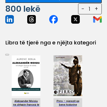
800
lekë
-
1
+
Libra të tjerë nga e njëjta kategori
Aleksander Moisiu
Pirro – njerezit qe
ne shtypin francez te
bene historine